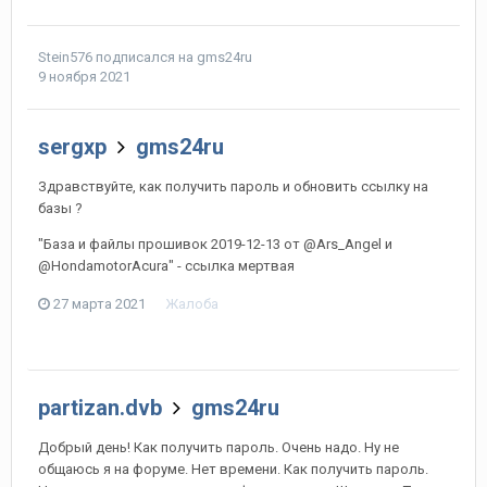
Stein576
подписался на
gms24ru
9 ноября 2021
sergxp
gms24ru
Здравствуйте, как получить пароль и обновить ссылку на
базы ?
"База и файлы прошивок 2019-12-13 от @Ars_Angel и
@HondamotorAcura" - ссылка мертвая
27 марта 2021
Жалоба
partizan.dvb
gms24ru
Добрый день! Как получить пароль. Очень надо. Ну не
общаюсь я на форуме. Нет времени. Как получить пароль.