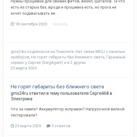
Нужны прошивки для свежих фитов, везел, Шаталов. Те что
есть из старых баз, вроде и прошивка есть, но прога не
хочет подхватывать ее.
18 сентября 2020
Жалоба
gms24ru
подписался на
Помогите. Нет связи MICU с панелью
приборов
,
Не горят габариты без ближнего света
,
Гаражный
сервис у Сергея (SergAgent)
и и 2 других
25 марта 2020
Не горят габариты без ближнего света
gms24ru
ответил в тему пользователя
Сергей68
в
Электрика
Что за лампа? Аккумулятор исправен? Нагрузочной вилкой
тестировали?
25 марта 2020
5 ответов