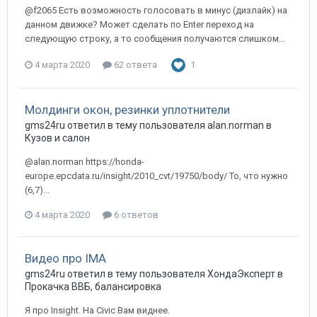
@f2065 Есть возможность голосовать в минус (дизлайк) на
данном движке? Может сделать по Enter переход на
следующую строку, а то сообщения получаются слишком...
4 марта 2020
62 ответа
1
Молдинги окон, резинки уплотнители
gms24ru
ответил в тему пользователя
alan.norman
в
Кузов и салон
@alan.norman https://honda-
europe.epcdata.ru/insight/2010_cvt/19750/body/ То, что нужно
(6,7)...
4 марта 2020
6 ответов
Видео про IMA
gms24ru
ответил в тему пользователя
ХондаЭксперт
в
Прокачка ВВБ, балансировка
Я про Insight. На Civic Вам виднее.