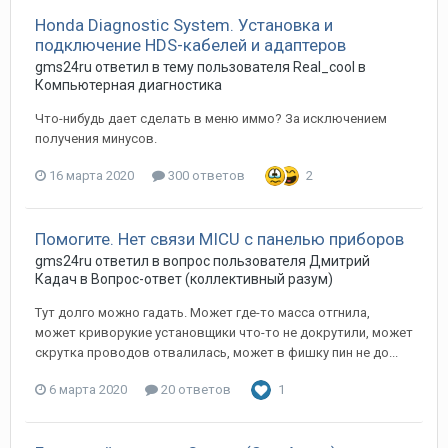
Honda Diagnostic System. Установка и
подключение HDS-кабелей и адаптеров
gms24ru
ответил в тему пользователя
Real_cool
в
Компьютерная диагностика
Что-нибудь дает сделать в меню иммо? За исключением
получения минусов.
16 марта 2020
300 ответов
2
Помогите. Нет связи MICU с панелью приборов
gms24ru
ответил в вопрос пользователя
Дмитрий
Кадач
в
Вопрос-ответ (коллективный разум)
Тут долго можно гадать. Может где-то масса отгнила,
может криворукие установщики что-то не докрутили, может
скрутка проводов отвалилась, может в фишку пин не до...
6 марта 2020
20 ответов
1