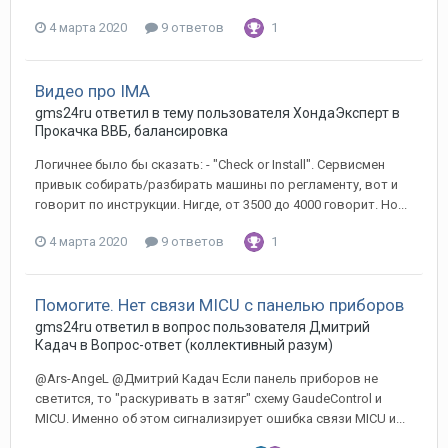
4 марта 2020
9 ответов
1
Видео про IMA
gms24ru
ответил в тему пользователя
ХондаЭксперт
в
Прокачка ВВБ, балансировка
Логичнее было бы сказать: - "Check or Install". Сервисмен
привык собирать/разбирать машины по регламенту, вот и
говорит по инструкции. Нигде, от 3500 до 4000 говорит. Но...
4 марта 2020
9 ответов
1
Помогите. Нет связи MICU с панелью приборов
gms24ru
ответил в вопрос пользователя
Дмитрий
Кадач
в
Вопрос-ответ (коллективный разум)
@Ars-AngeL @Дмитрий Кадач Если панель приборов не
светится, то "раскуривать в затяг" схему GaudeControl и
MICU. Именно об этом сигнализирует ошибка связи MICU и...