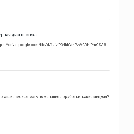
рная диагностика
tps://drive.google.com/file/d/1ujziP34hbYmPvWCRNjPmOSA8-
й мегапака, может есть пожелания доработки, какие минусы?