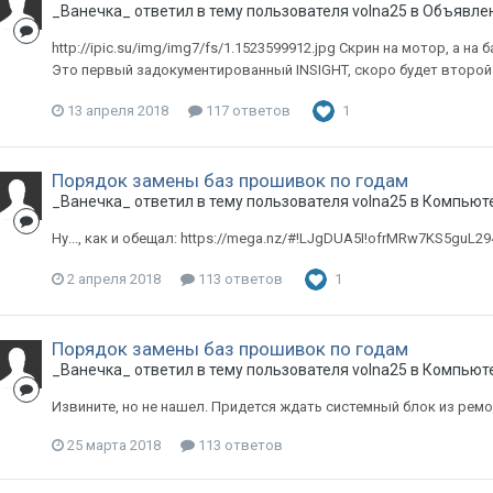
_Ванечка_
ответил в тему пользователя
volna25
в
Объявлени
http://ipic.su/img/img7/fs/1.1523599912.jpg Скрин на мотор, а н
Это первый задокументированный INSIGHT, скоро будет второй
13 апреля 2018
117 ответов
1
Порядок замены баз прошивок по годам
_Ванечка_
ответил в тему пользователя
volna25
в
Компьюте
Ну..., как и обещал: https://mega.nz/#!LJgDUA5I!ofrMRw7KS5g
2 апреля 2018
113 ответов
1
Порядок замены баз прошивок по годам
_Ванечка_
ответил в тему пользователя
volna25
в
Компьюте
Извините, но не нашел. Придется ждать системный блок из ремо
25 марта 2018
113 ответов