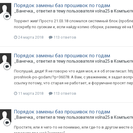
Порядок замены баз прошивок по годам
_Ванечка_
ответил в тему пользователя
volna25
в
Компьюте
Торрент жив! Просто 21.03.18 сломался системный блок (проблем
поскребу по сусекам и, если найду копию сборки, размещу её на
24 марта 2018
113 ответов
Порядок замены баз прошивок по годам
_Ванечка_
ответил в тему пользователя
volna25
в
Компьюте
Послушай, дядя! Я не говорю что идея моя, и я об этом писал: ht
proshivok-po-godam/?p=36078. А Вам, с уважением, я задал воп
ссылку потому, что старая не работает, и форумчане просят пере
11 марта 2018
113 ответов
Порядок замены баз прошивок по годам
_Ванечка_
ответил в тему пользователя
volna25
в
Компьюте
Простите, или я чего-то не понимаю, или где-то в другом месте 