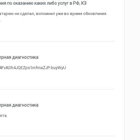
я по оказанию каких либо услуг в РФ, КЗ
а батарею не сделал, вспомнил уже во время обновления.
.
рная диагностика
uL294FvADh4JQEZps1mfmaZJP-buyWyU
рная диагностика
нта.