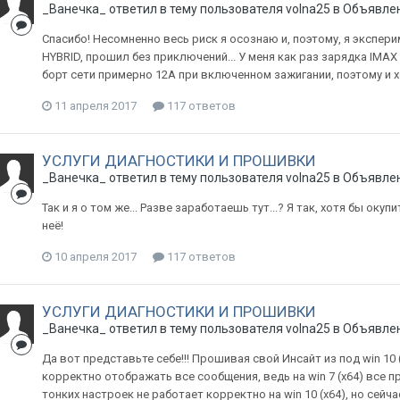
_Ванечка_
ответил в тему пользователя
volna25
в
Объявлени
Спасибо! Несомненно весь риск я осознаю и, поэтому, я экспе
HYBRID, прошил без приключений... У меня как раз зарядка IMAX 
борт сети примерно 12А при включенном зажигании, поэтому и х
11 апреля 2017
117 ответов
УСЛУГИ ДИАГНОСТИКИ И ПРОШИВКИ
_Ванечка_
ответил в тему пользователя
volna25
в
Объявлени
Так и я о том же... Разве заработаешь тут...? Я так, хотя бы окупи
неё!
10 апреля 2017
117 ответов
УСЛУГИ ДИАГНОСТИКИ И ПРОШИВКИ
_Ванечка_
ответил в тему пользователя
volna25
в
Объявлени
Да вот представьте себе!!! Прошивая свой Инсайт из под win 10 (
корректно отображать все сообщения, ведь на win 7 (x64) все пр
тонких настроек не работает корректно на win 10 (x64), но сейча