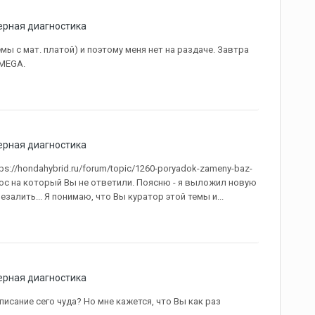
рная диагностика
ы с мат. платой) и поэтому меня нет на раздаче. Завтра
 MEGA.
рная диагностика
tps://hondahybrid.ru/forum/topic/1260-poryadok-zameny-baz-
рос на который Вы не ответили. Поясню - я выложил новую
залить... Я понимаю, что Вы куратор этой темы и...
рная диагностика
описание сего чуда? Но мне кажется, что Вы как раз