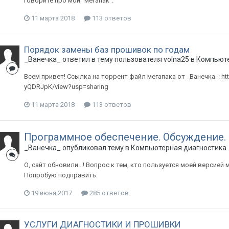
говорите про мой "мегапак".
11 марта 2018
113 ответов
Порядок замены баз прошивок по годам
_Ванечка_
ответил в тему пользователя
volna25
в
Компьюте
Всем привет! Ссылка на торрент файл мегапака от _Ванечка_: ht
yQDRJpK/view?usp=sharing
11 марта 2018
113 ответов
Программное обеспечение. Обсуждение.
_Ванечка_
опубликовал тему в
Компьютерная диагностика
О, сайт обновили...! Вопрос к тем, кто пользуется моей версие
Попробую подправить.
19 июня 2017
285 ответов
УСЛУГИ ДИАГНОСТИКИ И ПРОШИВКИ