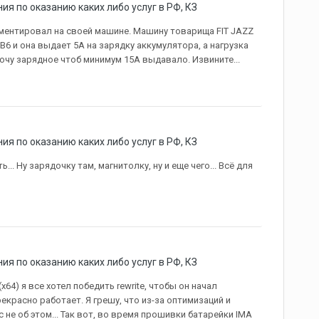
я по оказанию каких либо услуг в РФ, КЗ
риментировал на своей машине. Машину товарища FIT JAZZ
B6 и она выдает 5А на зарядку аккумулятора, а нагрузка
очу зарядное чтоб минимум 15А выдавало. Извините...
я по оказанию каких либо услуг в РФ, КЗ
ть... Ну зарядочку там, магнитолку, ну и еще чего... Всё для
я по оказанию каких либо услуг в РФ, КЗ
x64) я все хотел победить rewrite, чтобы он начал
екрасно работает. Я грешу, что из-за оптимизаций и
с не об этом... Так вот, во время прошивки батарейки IMA