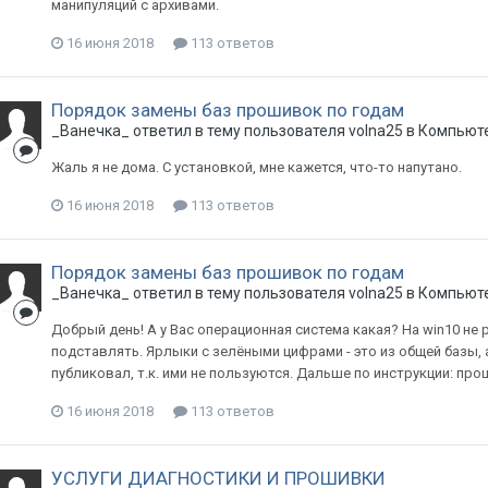
манипуляций с архивами.
16 июня 2018
113 ответов
Порядок замены баз прошивок по годам
_Ванечка_
ответил в тему пользователя
volna25
в
Компьюте
Жаль я не дома. С установкой, мне кажется, что-то напутано.
16 июня 2018
113 ответов
Порядок замены баз прошивок по годам
_Ванечка_
ответил в тему пользователя
volna25
в
Компьюте
Добрый день! А у Вас операционная система какая? На win10 не
подставлять. Ярлыки с зелёными цифрами - это из общей базы, 
публиковал, т.к. ими не пользуются. Дальше по инструкции: про
16 июня 2018
113 ответов
УСЛУГИ ДИАГНОСТИКИ И ПРОШИВКИ