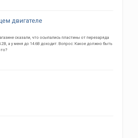
щем двигателе
агазине сказали, что осыпались пластины от перезаряда
2В, а у меня до 14.6В доходит. Вопрос: Какое должно быть
вто?