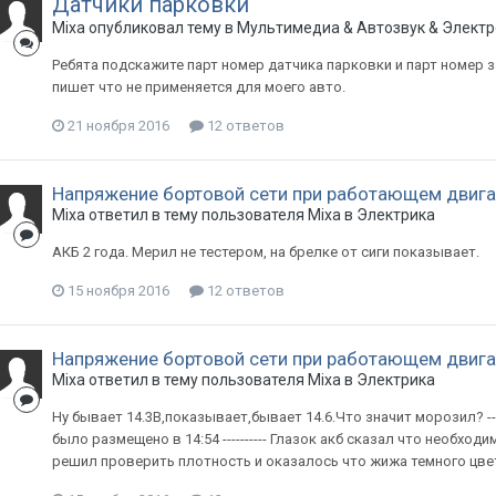
Датчики парковки
Mixa
опубликовал тему в
Мультимедиа & Автозвук & Электр
Ребята подскажите парт номер датчика парковки и парт номер з
пишет что не применяется для моего авто.
21 ноября 2016
12 ответов
Напряжение бортовой сети при работающем двига
Mixa
ответил в тему пользователя
Mixa
в
Электрика
АКБ 2 года. Мерил не тестером, на брелке от сиги показывает.
15 ноября 2016
12 ответов
Напряжение бортовой сети при работающем двига
Mixa
ответил в тему пользователя
Mixa
в
Электрика
Ну бывает 14.3В,показывает,бывает 14.6.Что значит морозил? ----
было размещено в 14:54 ---------- Глазок акб сказал что необхо
решил проверить плотность и оказалось что жижа темного цвета