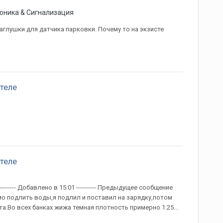
оника & Сигнализация
аглушки для датчика парковки. Почему то на экзисте
теле
теле
------ Добавлено в 15:01 ---------- Предыдущее сообщение
димо подлить воды,я подлил и поставил на зарядку,потом
.Во всех банках жижа темная плотность примерно 1.25...