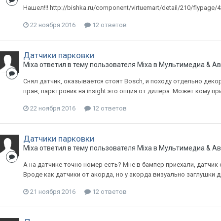
Нашел!!! http://bishka.ru/component/virtuemart/detail/210/flypage
22 ноября 2016
12 ответов
Датчики парковки
Mixa
ответил в тему пользователя
Mixa
в
Мультимедиа & Ав
Снял датчик, оказывается стоят Bosch, и походу отдельно деко
прав, парктроник на insight это опция от дилера. Может кому п
22 ноября 2016
12 ответов
Датчики парковки
Mixa
ответил в тему пользователя
Mixa
в
Мультимедиа & Ав
А на датчике точно номер есть? Мне в бампер приехали, датчик
Вроде как датчики от акорда, но у акорда визуально заглушки д
21 ноября 2016
12 ответов