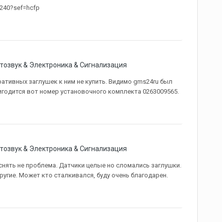
/4240?sef=hcfp
тозвук & Электроника & Сигнализация
ративных заглушек к ним не купить. Видимо gms24ru был
ригодится вот номер установочного комплекта 0263009565.
тозвук & Электроника & Сигнализация
 снять не проблема. Датчики целые но сломались заглушки.
ругие. Может кто сталкивался, буду очень благодарен.