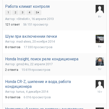
Работа климат контроля
1
2
3
4
5
17
Автор:
<StreloK>
,
16 апреля 2013
июня
2018
121
ответ
56 151
просмотр
Шум при включеннии печки
Автор:
mad-alexs
,
20 ноября 2014
3
8
ответов
17 330
просмотров
мая
2018
Honda Insight, поиск реле кондиционера
Автор:
gms24ru
,
22 апреля 2017
22
2
ответа
15 619
просмотров
апреля
2017
Honda CR-Z, шипение и вода, работа
кондиционера
4
Автор:
turrus
,
4 декабря 2014
марта
9
ответов
6 016
просмотров
2016