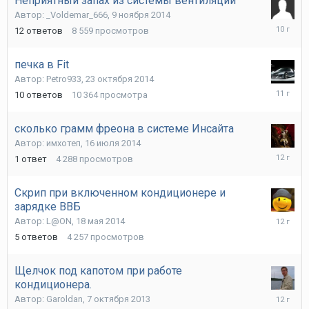
Неприятный запах из системы вентиляции
Автор:
_Voldemar_666
,
9 ноября 2014
22
12
ответов
8 559
просмотров
октября
2015
печка в Fit
Автор:
Petro933
,
23 октября 2014
24
10
ответов
10 364
просмотра
октября
2014
сколько грамм фреона в системе Инсайта
Автор:
имхотеп
,
16 июля 2014
16
1
ответ
4 288
просмотров
июля
2014
Скрип при включенном кондиционере и
зарядке ВВБ
22
Автор:
L@ON
,
18 мая 2014
мая
5
ответов
4 257
просмотров
2014
Щелчок под капотом при работе
кондиционера.
7
Автор:
Garoldan
,
7 октября 2013
октября