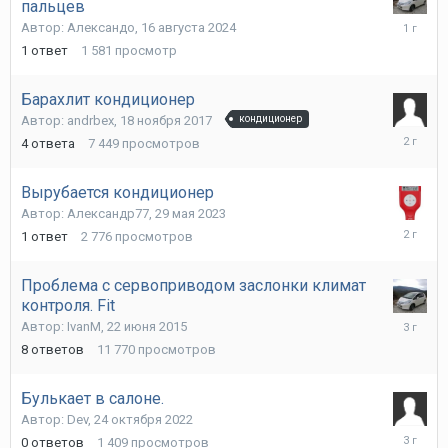
пальцев
21
Автор:
Александо
,
16 августа 2024
августа
1
ответ
1 581
просмотр
2024
Барахлит кондиционер
Автор:
andrbex
,
18 ноября 2017
кондиционер
15
4
ответа
7 449
просмотров
апреля
2024
Вырубается кондиционер
Автор:
Александр77
,
29 мая 2023
4
1
ответ
2 776
просмотров
сентябр
2023
Проблема с сервоприводом заслонки климат
контроля. Fit
25
Автор:
IvanM
,
22 июня 2015
мая
8
ответов
11 770
просмотров
2023
Булькает в салоне.
Автор:
Dev
,
24 октября 2022
24
0
ответов
1 409
просмотров