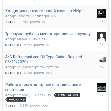
октября
2022
Кондиционер живёт своей жизнью Help!!
Автор:
Jokseml
,
21 сентября 2022
21
1
ответ
1 463
просмотра
сентябр
2022
Треснула трубка в местах крепления к кузову.
Автор:
Димон
,
11 июня 2020
11
0
ответов
9 494
просмотра
июня
2020
A/C Refrigerant and Oil Type Guide (Revised
03/11/2020)
26
Автор:
ХондаЭксперт
,
26 марта 2020
марта
0
ответов
2 226
просмотров
2020
Работа климат-контроля в отключенном
состоянии
8
Автор:
gms24ru
,
30 июля 2019
климат-контроль
августа
кондиционер
2019
1
ответ
2 846
просмотров