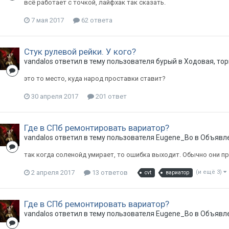
всё работает с точкой, лайфхак так сказать.
7 мая 2017
62 ответа
Стук рулевой рейки. У кого?
vandalos
ответил в тему пользователя
бурый
в
Ходовая, тор
это то место, куда народ проставки ставит?
30 апреля 2017
201 ответ
Где в СПб ремонтировать вариатор?
vandalos
ответил в тему пользователя
Eugene_Bo
в
Объявле
так когда соленойд умирает, то ошибка выходит. Обычно они п
2 апреля 2017
13 ответов
(и ещё 3)
cvt
вариатор
Где в СПб ремонтировать вариатор?
vandalos
ответил в тему пользователя
Eugene_Bo
в
Объявле