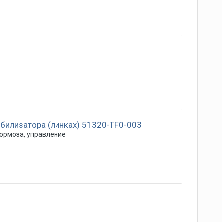
абилизатора (линках) 51320-TF0-003
тормоза, управление