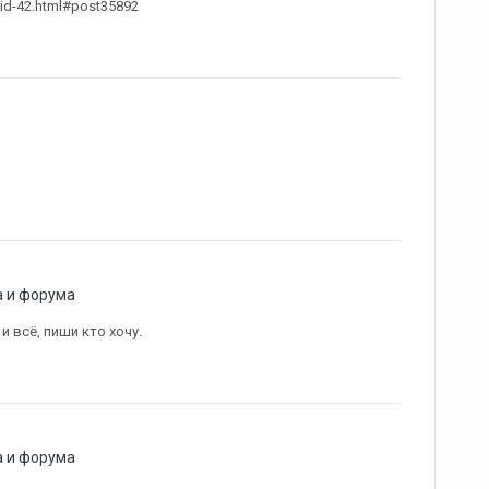
rid-42.html#post35892
а и форума
и всё, пиши кто хочу.
а и форума