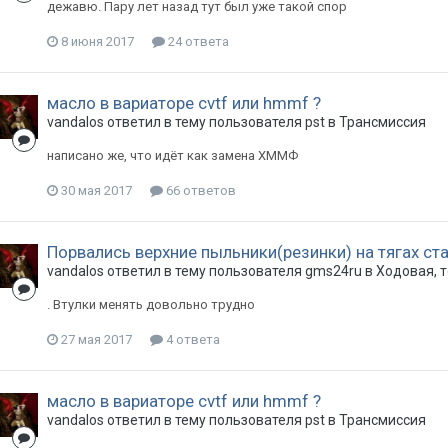
дежавю. Пару лет назад тут был уже такой спор
8 июня 2017
24 ответа
масло в вариаторе cvtf или hmmf ?
vandalos
ответил в тему пользователя
pst
в
Трансмиссия
написано же, что идёт как замена ХММФ
30 мая 2017
66 ответов
Порвались верхние пыльники(резинки) на тягах ст
vandalos
ответил в тему пользователя
gms24ru
в
Ходовая, 
. Втулки менять довольно трудно
27 мая 2017
4 ответа
масло в вариаторе cvtf или hmmf ?
vandalos
ответил в тему пользователя
pst
в
Трансмиссия