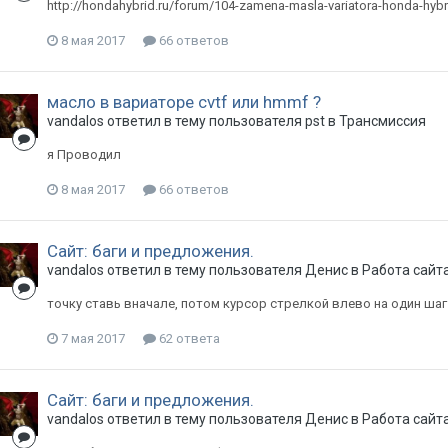
http://hondahybrid.ru/forum/104-zamena-masla-variatora-honda-hyb
8 мая 2017
66 ответов
масло в вариаторе cvtf или hmmf ?
vandalos
ответил в тему пользователя
pst
в
Трансмиссия
я Проводил
8 мая 2017
66 ответов
Сайт: баги и предложения.
vandalos
ответил в тему пользователя
Денис
в
Работа сайт
точку ставь вначале, потом курсор стрелкой влево на один шаг 
7 мая 2017
62 ответа
Сайт: баги и предложения.
vandalos
ответил в тему пользователя
Денис
в
Работа сайт