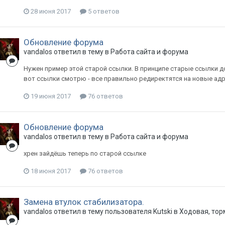
28 июня 2017
5 ответов
Обновление форума
vandalos
ответил в тему в
Работа сайта и форума
Нужен пример этой старой ссылки. В принципе старые ссылки
вот ссылки смотрю - все правильно редиректятся на новые адр
19 июня 2017
76 ответов
Обновление форума
vandalos
ответил в тему в
Работа сайта и форума
хрен зайдёшь теперь по старой ссылке
18 июня 2017
76 ответов
Замена втулок стабилизатора.
vandalos
ответил в тему пользователя
Kutski
в
Ходовая, тор