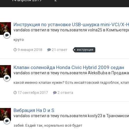
Инструкция по установке USB-шнурка mini-VCI/X-H
vandalos
ответил в тему пользователя
volna25
в
Компьютерн
круто
9 января 2018
21 ответ
инструкция
Клапан соленойда Honda Civic Hybrid 2009 седан
vandalos
ответил в тему пользователя
AleksBuba
в
Продажа 
какой именно клапан нужен? Есть инсайтовский гидроблок, кла
17 сентября 2017
2 ответа
Вибрация На D и S
vandalos
ответил в тему пользователя
kosty23
в
Трансмисси
забей. Ездий так, нормально всё будет