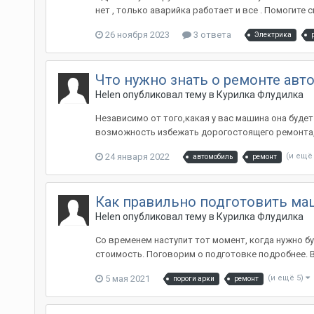
нет , только аварийка работает и все . Помогите
26 ноября 2023
3 ответа
Электрика
Что нужно знать о ремонте авт
Helen
опубликовал тему в
Курилка Флудилка
Независимо от того,какая у вас машина она будет
возможность избежать дорогостоящего ремонта, чт
24 января 2022
(и ещё
автомобиль
ремонт
Как правильно подготовить ма
Helen
опубликовал тему в
Курилка Флудилка
Со временем наступит тот момент, когда нужно б
стоимость. Поговорим о подготовке подробнее. В 
5 мая 2021
(и ещё 5)
пороги арки
ремонт