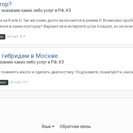
тор?
оказанию каких либо услуг в РФ, КЗ
е на R или D. Так же очень долго включается в режим D. Возможно проб
ное в каких конторах? Вариантов в интернете штук 6 нашел, но не хочетс
(и ещё 3)
ор
 гибридам в Москве.
занию каких либо услуг в РФ, КЗ
у поменять масло и сделать диагностику. Подскажите, пожалуйста, как
(и ещё 1)
монт
Язык
Обратная связь