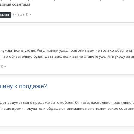
 своими советами
(и ещё 1)
ремонт
о
 нуждаться в уходе. Регулярный уход позволит вам не только обеспечи
о обязательно будет дать вас, если вы не станете уделять уходу за а
 1)
шину к продаже?
удет задуматься о продаже автомобиля. От того, насколько правильно 
наше время покупатели обращают внимание не на техническое состояние