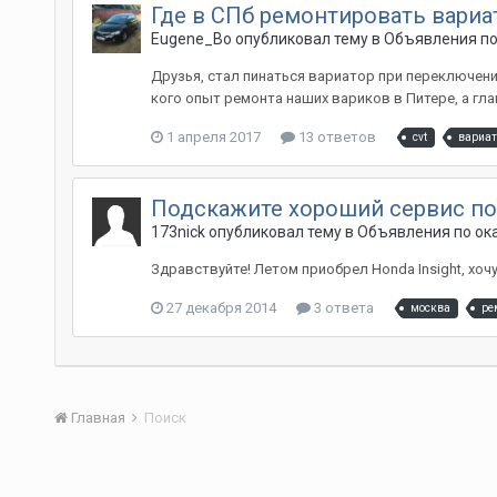
Где в СПб ремонтировать вариа
Eugene_Bo
опубликовал тему в
Объявления по 
Друзья, стал пинаться вариатор при переключени
кого опыт ремонта наших вариков в Питере, а глав
1 апреля 2017
13 ответов
cvt
вариат
Подскажите хороший сервис по
173nick
опубликовал тему в
Объявления по ока
Здравствуйте! Летом приобрел Honda Insight, хоч
27 декабря 2014
3 ответа
москва
ре
Главная
Поиск