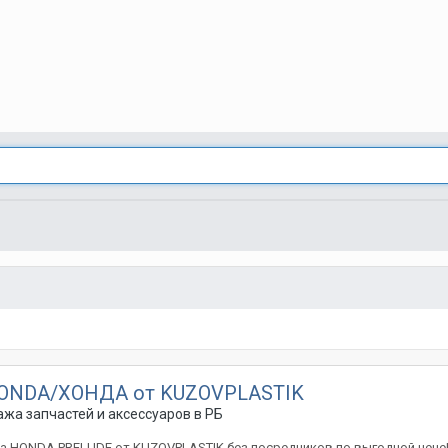
 HONDA/ХОНДА от KUZOVPLASTIK
жа запчастей и аксессуаров в РБ
на HONDA PRELUDE от KUZOVPLASTIK без посредников по выгодной це