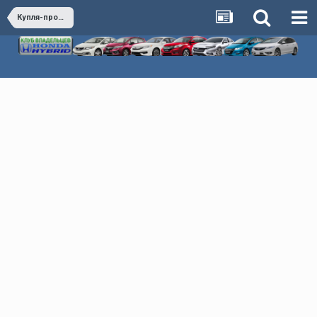
Купля-продажа - Покупка и продажа всего, что связано с машиной