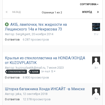
СОРТИРОВКА
НАЗАД
ВПЕРЁД
Страница 1 из 2
АКБ, лампочки, тех жидкости на
Лещинского 14а и Некрасова 73
20
Автор:
SergAgent
,
20 ноября 2014
ноября
0
ответов
6 287
просмотров
2014
Крылья из стеклопластика на HONDA/ХОНДА
от KUZOVPLASTIK
7
Автор:
kuzov.plastik@mail.ru
,
7 июня 2023
июня
(и ещё 3)
стеклопластик
кузов
2023
0
ответов
8 800
просмотров
Шторка багажника Хонда ИНСАЙТ -в Минске
Автор:
jeka
,
12 сентября 2018
12
0
ответов
12 378
просмотров
сентябр