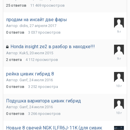
2017
25
ответов
11 469
просмотров
продам на инсайт две фары
Автор:
didis
,
27 апреля 2017
27
0
ответов
3 037
просмотров
апреля
2017
Honda insight ze2 в разбор в находке!!!
Автор:
Kuk5
,
20 июля 2015
12
2
ответа
4 112
просмотров
октября
2016
рейка цивик гибрид 8
Автор:
Ganf
,
24 июля 2016
24
0
ответов
3 252
просмотра
июля
2016
Подушка вариатора цивик гибрид
Автор:
Ganf
,
24 июля 2016
24
0
ответов
3 266
просмотров
июля
2016
Новые 8 свечей NGK ILFR6J-11K (для сивик