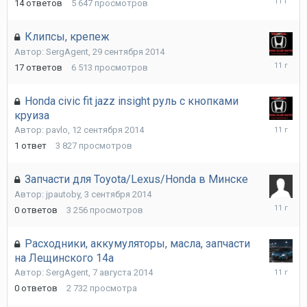
14
ответов
5 647
просмотров
февраля
2015
Клипсы, крепеж
Автор:
SergAgent
,
29 сентября 2014
12
17
ответов
6 513
просмотров
ноября
2014
Honda civic fit jazz insight руль с кнопками
круиза
13
Автор:
pavlo
,
12 сентября 2014
сентябр
1
ответ
3 827
просмотров
2014
Запчасти для Toyota/Lexus/Honda в Минске
Автор:
jpautoby
,
3 сентября 2014
3
0
ответов
3 256
просмотров
сентябр
2014
Расходники, аккумуляторы, масла, запчасти
на Лещинского 14а
7
Автор:
SergAgent
,
7 августа 2014
августа
0
ответов
2 732
просмотра
2014