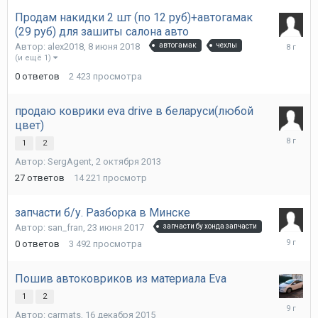
2018
Продам накидки 2 шт (по 12 руб)+автогамак
(29 руб) для зашиты салона авто
8
Автор:
alex2018
,
8 июня 2018
автогамак
чехлы
июня
(и ещё 1)
2018
0
ответов
2 423
просмотра
продаю коврики eva drive в беларуси(любой
цвет)
2
1
2
февраля
Автор:
SergAgent
,
2 октября 2013
2018
27
ответов
14 221
просмотр
запчасти б/у. Разборка в Минске
Автор:
san_fran
,
23 июня 2017
запчасти бу хонда запчасти
23
0
ответов
3 492
просмотра
июня
2017
Пошив автоковриков из материала Eva
1
2
22
Автор:
carmats
,
16 декабря 2015
июня