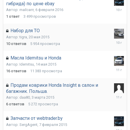
гибрида) по цене ebay
6
Автор:
mailcarrr
,
6 февраля 2016
февраля
1
ответ
3 499
просмотров
2016
Набор для ТО
Автор:
tigra
,
20 мая 2015
17
10
ответов
5 954
просмотра
октября
2015
Масла Idemitsu и Honda
Автор:
Idemitsu
,
14 мая 2015
2
16
ответов
11 383
просмотра
июня
2015
Продам коврики Honda Insight в салон и
багажник. Польша.
25
Автор:
daa80
,
3 марта 2015
марта
6
ответов
5 272
просмотра
2015
Запчасти от webtrader.by
Автор:
SergAgent
,
7 февраля 2015
8