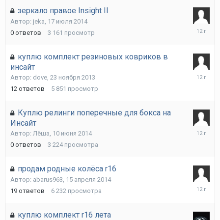
зеркало правое Insight II
Автор:
jeka
,
17 июля 2014
17
0
ответов
3 161
просмотр
июля
2014
куплю комплект резиновых ковриков в
инсайт
24
Автор:
dove
,
23 ноября 2013
июня
12
ответов
5 851
просмотр
2014
Куплю релинги поперечные для бокса на
Инсайт
10
Автор:
Лёша
,
10 июня 2014
июня
0
ответов
3 224
просмотра
2014
продам родные колёса r16
Автор:
abarus963
,
15 апреля 2014
22
19
ответов
6 232
просмотра
апреля
2014
куплю комплект r16 лета