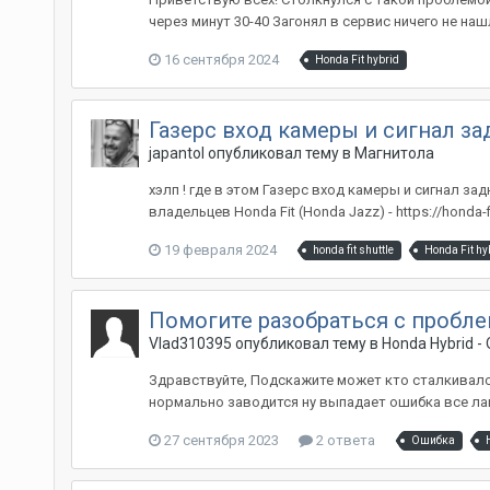
через минут 30-40 Загонял в сервис ничего не на
16 сентября 2024
Honda Fit hybrid
Газерс вход камеры и сигнал за
japantol
опубликовал тему в
Магнитола
хэлп ! где в этом Газерс вход камеры и сигнал за
владельцев Honda Fit (Honda Jazz) - https://honda-f
19 февраля 2024
honda fit shuttle
Honda Fit hy
Помогите разобраться с пробле
Vlad310395
опубликовал тему в
Honda Hybrid 
Здравствуйте, Подскажите может кто сталкивался 
нормально заводится ну выпадает ошибка все лам
27 сентября 2023
2 ответа
Ошибка