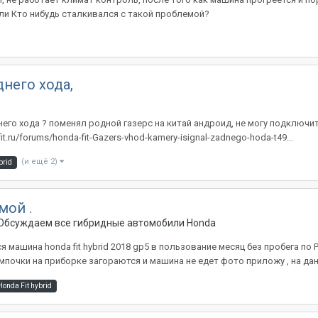
шли Кто нибудь сталкивался с такой проблемой?
днего хода,
днего хода ? поменял родной газерс на китай андроид, не могу подключит
it.ru/forums/honda-fit-Gazers-vhod-kamery-isignal-zadnego-hoda-t49...
(и ещё 2)
brid
мой .
- Обсуждаем все гибридные автомобили Honda
машина honda fit hybrid 2018 gp5 в пользование месяц без пробега по 
почки на приборке загораются и машина не едет фото приложу , на дан
Honda Fit hybrid