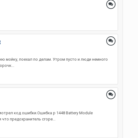
3
ию мойку, поехал по делам. Утром пусто и люди немного
орочк...
мотрел код ошибки.Ошибка p 1448 Battery Module
 что предохранитель сгоре...