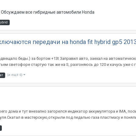
 - Обсуждаем все гибридные автомобили Honda
hybrid
ючаются передачи на honda fit hybrid gp5 201
двещало беды.) за бортом +13t Заправил авто, заехал на автоматическ
ьем светофоре стартую так же на S, разгоняюсь до 120 и качусь уже с г
(и ещё 6)
ат
его дома и тут внезапно загорелся индикатор аккумулятора и IMA, пос
дуля.Скатал в мастерскую,открыли под педалью газа пластмасу и поняли