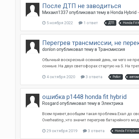
После ДТП не заводиться
Михаил1337
опубликовал тему в
Honda Hybrid
5 ноября 2022
1 ответ
ДТП
Honda Fit 
Перегрев трансмиссии, не перекл
donlon
опубликовал тему в
Трансмиссия
Обычный воскресный осенний день, ни чего не пре
сонные. На двух светофорах стартую на S. На трет
4 октября 2020
3 ответа
Робот
автом
ошибка p1448 honda fit hybrid
Rosgard
опубликовал тему в
Электрика
Всем привет,вообщем такая проблема.Ехал до сво
Overheating ,что значит перегрев батарейного мо
29 октября 2019
3 ответа
Honda Fit hybrid