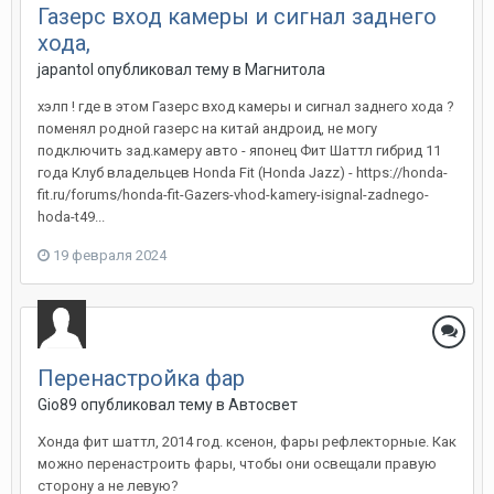
Газерс вход камеры и сигнал заднего
хода,
japantol
опубликовал тему в
Магнитола
хэлп ! где в этом Газерс вход камеры и сигнал заднего хода ?
поменял родной газерс на китай андроид, не могу
подключить зад.камеру авто - японец Фит Шаттл гибрид 11
года Клуб владельцев Honda Fit (Honda Jazz) - https://honda-
fit.ru/forums/honda-fit-Gazers-vhod-kamery-isignal-zadnego-
hoda-t49...
19 февраля 2024
Перенастройка фар
Gio89
опубликовал тему в
Автосвет
Хонда фит шаттл, 2014 год. ксенон, фары рефлекторные. Как
можно перенастроить фары, чтобы они освещали правую
сторону а не левую?