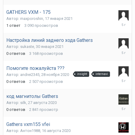
GATHERS VXM - 175
Автор:
maxporoshin
,
17 января 2021
20
1
ответ
3 090
просмотров
февраля
2021
Настройка линий заднего хода Gathers
Автор:
sukaste
,
30 января 2021
30
0
ответов
3 168
просмотров
января
2021
Помогите пожалуйста ???
Автор:
andrei2345
,
28 ноября 2020
insight
internavi
28
0
ответов
2 507
просмотров
ноября
2020
код магнитолы Gathers
Автор:
silk
,
27 августа 2020
27
0
ответов
2 841
просмотр
августа
2020
Gathers vxm155 vfei
Автор:
Антон1988
,
16 августа 2020