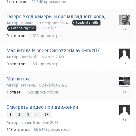
14
ответов
22 240
просмотров
Газерс вход камеры и сигнал заднего хода,
Автор:
japantol
,
19 февраля 2024
honda fit shuttle
19
(и ещё 2)
Honda Fit hybrid
февраля
0
ответов
1 822
просмотра
2024
Магнитола Pioneer Carrozzeria avic-mrz07
Автор:
DarKWolF
,
16 июля 2023
16
0
ответов
1 581
просмотр
июля
2023
Магнитола
Автор:
Татиана
,
10 декабря 2022
19
1
ответ
1 520
просмотров
декабря
2022
Смотреть видео при движении
1
2
3
4
5
13
Автор:
ratimir
,
5 ноября 2013
ноября
2022
113
ответов
55 647
просмотров