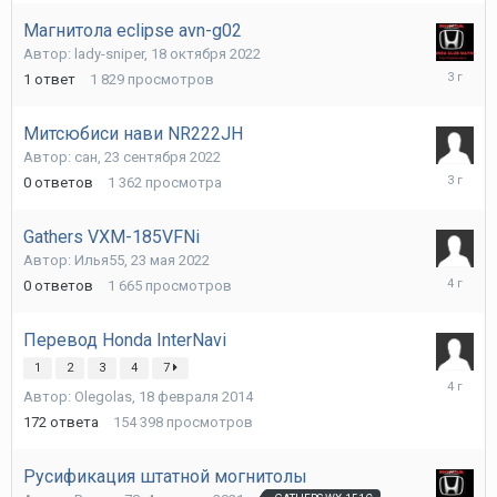
Магнитола eclipse avn-g02
Автор:
lady-sniper
,
18 октября 2022
18
1
ответ
1 829
просмотров
октября
2022
Митсюбиси нави NR222JH
Автор:
сан
,
23 сентября 2022
23
0
ответов
1 362
просмотра
сентябр
2022
Gathers VXM-185VFNi
Автор:
Илья55
,
23 мая 2022
23
0
ответов
1 665
просмотров
мая
2022
Перевод Honda InterNavi
1
2
3
4
7
9
Автор:
Olegolas
,
18 февраля 2014
августа
2021
172
ответа
154 398
просмотров
Русификация штатной могнитолы