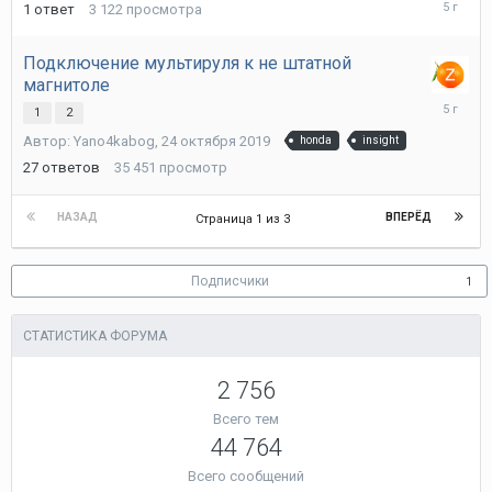
16
1
ответ
3 122
просмотра
августа
2020
Подключение мультируля к не штатной
магнитоле
13
1
2
августа
Автор:
Yano4kabog
,
24 октября 2019
honda
insight
2020
27
ответов
35 451
просмотр
НАЗАД
ВПЕРЁД
Страница 1 из 3
Подписчики
1
СТАТИСТИКА ФОРУМА
2 756
Всего тем
44 764
Всего сообщений