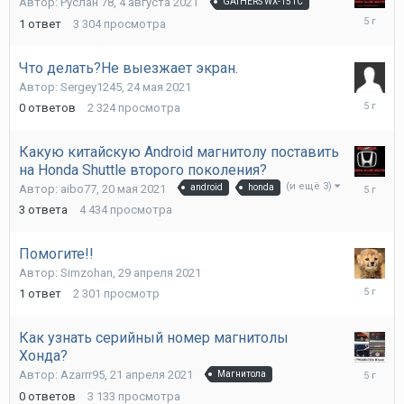
Автор:
Руслан 78
,
4 августа 2021
GATHERS WX-151C
5
1
ответ
3 304
просмотра
августа
2021
Что делать?Не выезжает экран.
Автор:
Sergey1245
,
24 мая 2021
24
0
ответов
2 324
просмотра
мая
2021
Какую китайскую Android магнитолу поставить
на Honda Shuttle второго поколения?
23
(и ещё 3)
Автор:
aibo77
,
20 мая 2021
android
honda
мая
3
ответа
4 434
просмотра
2021
Помогите!!
Автор:
Simzohan
,
29 апреля 2021
1
1
ответ
2 301
просмотр
мая
2021
Как узнать серийный номер магнитолы
Хонда?
21
Автор:
Azarrr95
,
21 апреля 2021
Магнитола
апреля
0
ответов
3 133
просмотра
2021