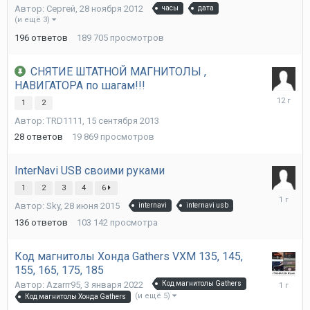
Автор:
Сергей
,
28 ноября 2012
часы
дата
2021
(и ещё 3)
196
ответов
189 705
просмотров
СНЯТИЕ ШТАТНОЙ МАГНИТОЛЫ ,
НАВИГАТОРА по шагам!!!
10
1
2
марта
Автор:
TRD1111
,
15 сентября 2013
2014
28
ответов
19 869
просмотров
InterNavi USB своими руками
1
2
3
4
6
23
Автор:
Sky
,
28 июня 2015
internavi
internavi usb
мая
2025
136
ответов
103 142
просмотра
Код магнитолы Хонда Gathers VXM 135, 145,
155, 165, 175, 185
14
Автор:
Azarrr95
,
3 января 2022
Код магнитолы Gathers
октября
(и ещё 5)
Код магнитолы Хонда Gathers
2024