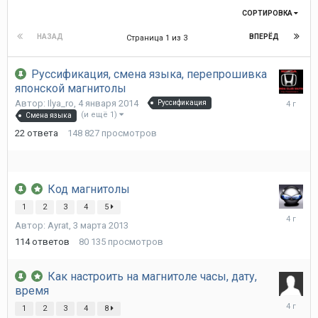
СОРТИРОВКА
НАЗАД
ВПЕРЁД
Страница 1 из 3
Руссификация, смена языка, перепрошивка
японской магнитолы
6
Автор:
Ilya_ro
,
4 января 2014
Руссификация
июня
(и ещё 1)
Смена языка
2022
22
ответа
148 827
просмотров
Код магнитолы
1
2
3
4
5
21
Автор:
Ayrat
,
3 марта 2013
октября
2021
114
ответов
80 135
просмотров
Как настроить на магнитоле часы, дату,
время
25
1
2
3
4
8
сентябр