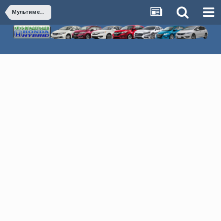
Мультимедиа & Автозвук & Электроника & Сигнализация