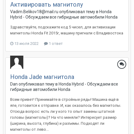
Активировать магнитолу
Vadim.Belikov18@mail.ru
опубликовал тему в
Honda
Hybrid - Обсуждаем все гибридные автомобили Honda
Здравствуйте, подскажите код 5 чисел, для активизации
магнитолы Honda Fit 2015г, машину пригнали с Владивостока
13 июля 2022
1 ответ
Honda Jade магнитола
Dan
опубликовал тему в
Honda Hybrid - Обсуждаем все
гибридные автомобили Honda
Всем привет! Принимайте в стройные ряды! Машина ещё в
япе, готовится к отправке. И, как оказалось без магнитолы.
Отсюда вопрос: есть ли у кого то опыт замены штатной
головы (магнитолы)? На что меняли? Интересует размер
(ширина, высота, глубина) и разъемы. Подходят ли
магнитолы от лево...