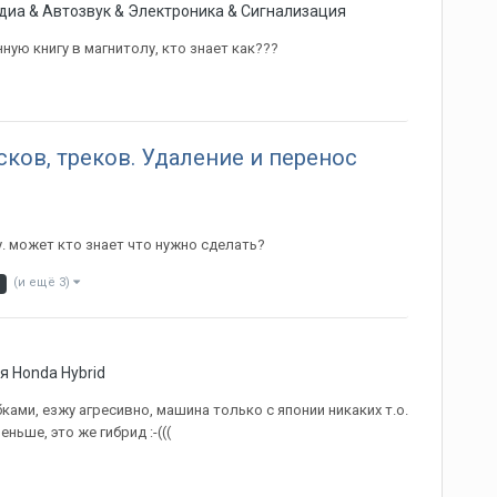
иа & Автозвук & Электроника & Сигнализация
ную книгу в магнитолу, кто знает как???
ков, треков. Удаление и перенос
у. может кто знает что нужно сделать?
(и ещё 3)
я Honda Hybrid
бками, езжу агресивно, машина только с японии никаких т.о.
ньше, это же гибрид :-(((