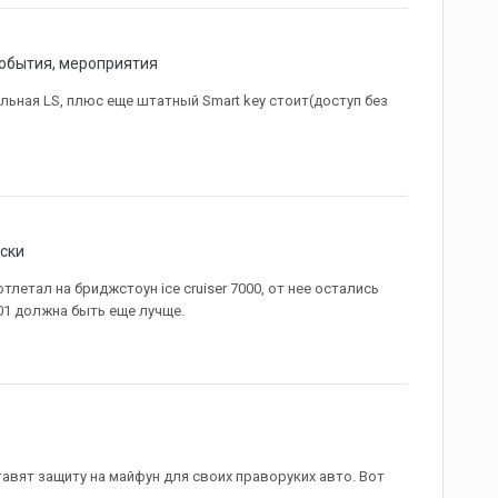
события, мероприятия
льная LS, плюс еще штатный Smart key стоит(доступ без
ски
летал на бриджстоун ice cruiser 7000, от нее остались
01 должна быть еще лучще.
авят защиту на майфун для своих праворуких авто. Вот