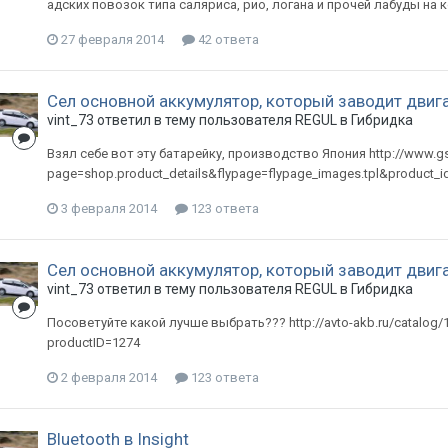
адских повозок типа саляриса, рио, логана и прочей лабуды на 
27 февраля 2014
42 ответа
Сел основной аккумулятор, который заводит двига
vint_73
ответил в тему пользователя
REGUL
в
Гибридка
Взял себе вот эту батарейку, производство Япония http://www.gs
page=shop.product_details&flypage=flypage_images.tpl&product_i
3 февраля 2014
123 ответа
Сел основной аккумулятор, который заводит двига
vint_73
ответил в тему пользователя
REGUL
в
Гибридка
Посоветуйте какой лучше выбрать??? http://avto-akb.ru/catalog/
productID=1274
2 февраля 2014
123 ответа
Bluetooth в Insight