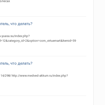
колесах
тель, что делать?
-yuasa.su/index.php?
d=12&category_id=2&option=com_virtuemart&Itemid=59
тель, что делать?
114/298/ http://www.medved-akkum.ru/index.php?