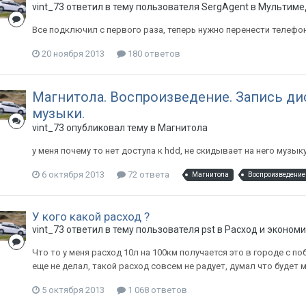
vint_73
ответил в тему пользователя
SergAgent
в
Мультимед
Все подключил с первого раза, теперь нужно перенести телефон
20 ноября 2013
180 ответов
Магнитола. Воспроизведение. Запись дис
музыки.
vint_73
опубликовал тему в
Магнитола
у меня почему то нет доступа к hdd, не скидывает на него музык
6 октября 2013
72 ответа
Магнитола
Воспроизведение
У кого какой расход ?
vint_73
ответил в тему пользователя
pst
в
Расход и экономи
Что то у меня расход 10л на 100км получается это в городе с по
еще не делал, такой расход совсем не радует, думал что будет ме
5 октября 2013
1 068 ответов