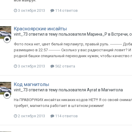
мой майфун.
3 октября 2013
114 ответов
Красноярские инсайты
vint_73
ответил в тему пользователя
Марина_Р
в
Встречи, 
Фото пока нет, цвет белый перламутр, правый руль. ---------- Доб
размещено в 22:57 ---------- Сколько у вас радиостанций ловит?
родной башки специальный переходник нужен, чтобы качество 
3 октября 2013
562 ответа
Код магнитолы
vint_73
ответил в тему пользователя
Ayrat
в
Магнитола
На ПРАВОРУКИХ инсайтах никаких кодов НЕТ!!! Я со своей снимал
требует, магнитола работает в штатном режиме!
2 октября 2013
114 ответов