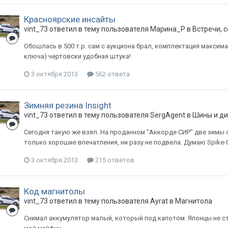
Красноярские инсайты
vint_73
ответил в тему пользователя
Марина_Р
в
Встречи, 
Обошлась в 500 т.р. сам с аукциона брал, комплектация максима
ключа) чертовски удобная штука!
3 октября 2013
562 ответа
Зимняя резина Insight
vint_73
ответил в тему пользователя
SergAgent
в
Шины и ди
Сегодня такую же взял. На проданном "Аккорде СИР" две зимы от
только хорошие впечатления, ни разу не подвела. Думаю Spike-
3 октября 2013
215 ответов
Код магнитолы
vint_73
ответил в тему пользователя
Ayrat
в
Магнитола
Снимал аккумулятор малый, который под капотом. Японцы не ст