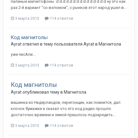
паленые магнитофоны :d:d:d:d:d:d:d:d:d:d:d:d:d:d:d ну это как
раз 2-й вариант "со взломом", с рынков этот народ ушел в...
3 марта 2013
114 ответов
Код магнитолы
Ayrat
ответил в тему пользователя
Ayrat
в
Магнитола
уже писАли...
3 марта 2013
114 ответов
Код магнитолы
Ayrat
опубликовал тему в
Магнитола
машинка из Нидерландов, перегонщик, как помнится, дал
клочок бумажки и сказал что это код радио прошло
достаточно времени и зимой пришлось подзарядить...
3 марта 2013
114 ответов