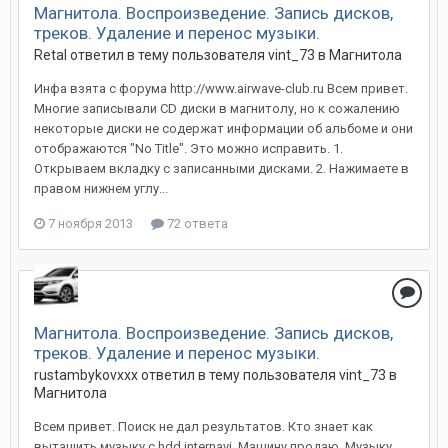
Магнитола. Воспроизведение. Запись дисков,
треков. Удаление и перенос музыки.
Retal
ответил в тему пользователя
vint_73
в
Магнитола
Инфа взята с форума http://www.airwave-club.ru Всем привет.
Многие записывали CD диски в магнитолу, но к сожалению
некоторые диски не содержат информации об альбоме и они
отображаются "No Title". Это можно исправить. 1.
Открываем вкладку с записанными дисками. 2. Нажимаете в
правом нижнем углу...
7 ноября 2013
72 ответа
Магнитола. Воспроизведение. Запись дисков,
треков. Удаление и перенос музыки.
rustambykovxxx
ответил в тему пользователя
vint_73
в
Магнитола
Всем привет. Поиск не дал результатов. Кто знает как
вытащить музыку с hdd internavi. Машину продаю. Музыку