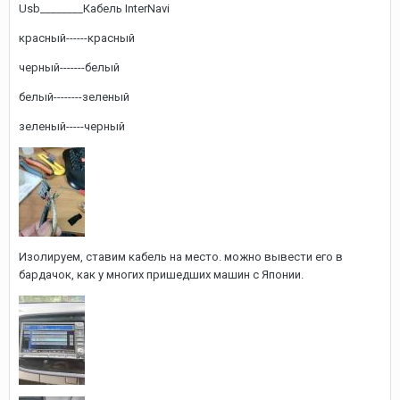
Usb________Кабель InterNavi
красный------красный
черный-------белый
белый--------зеленый
зеленый-----черный
Изолируем, ставим кабель на место. можно вывести его в
бардачок, как у многих пришедших машин с Японии.