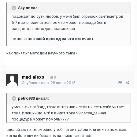
Sky писал:
подойдет по сути любой, у меня был огрызок сантиметров
6-7 всего, единственное что может не везде быть
расцветка проводов правильная.
не понятно к
акой провод за что отвечае
т.
как понять? методом научного тыка?
mad-alexs
0
Опубликовано:
28 июня 2015
petro933 писал:
у меня фит гибрид тоже интер нави стоит и есть узби читает
тока флешки до 4 гб и видит тока 99 песен,данная
процедура может помочь????
сделай фото. возможно у тебя стоит yatour или не что похожее.
когда флешку выбираешь надпись такая: сdс