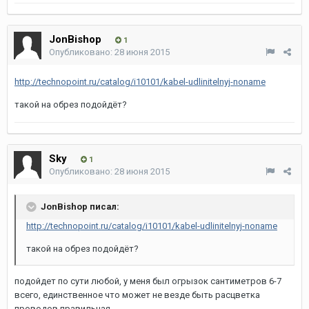
JonBishop
1
Опубликовано:
28 июня 2015
http://technopoint.ru/catalog/i10101/kabel-udlinitelnyj-noname
такой на обрез подойдёт?
Sky
1
Опубликовано:
28 июня 2015
JonBishop писал:
http://technopoint.ru/catalog/i10101/kabel-udlinitelnyj-noname
такой на обрез подойдёт?
подойдет по сути любой, у меня был огрызок сантиметров 6-7
всего, единственное что может не везде быть расцветка
проводов правильная.