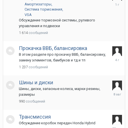
29
Амортизаторы
октября
Система торможения
2024
VSA
Обсуждение тормозной системы, рулевого
управления и подвески
1 614
сообщений
Прокачка ВВБ, балансировка
В этом разделе про прокачку ВВБ, балансировку,
27
замену элементов, бамбуков и тд и тп
августа
1 237
сообщений
2021
Шины и диски
Шины, диски, запасные колеса, марки резины,
8
размеры
августа
990
сообщений
2025
Трансмиссия
Обсуждение коробок передач Honda Hybrid
30