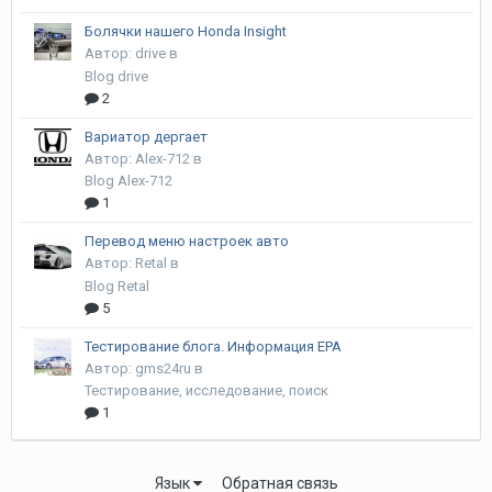
Болячки нашего Honda Insight
Автор:
drive
в
Blog drive
2
Вариатор дергает
Автор:
Alex-712
в
Blog Alex-712
1
Перевод меню настроек авто
Автор:
Retal
в
Blog Retal
5
Тестирование блога. Информация EPA
Автор:
gms24ru
в
Тестирование, исследование, поиск
1
Язык
Обратная связь