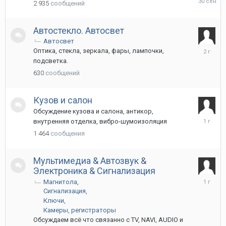
2 935
сообщений
сентябр
2025
Автостекло. Автосвет
Автосвет
3
Оптика, стекла, зеркала, фары, лампочки,
августа
подсветка.
2024
630
сообщений
Кузов и салон
Обсуждение кузова и салона, антикор,
9
внутренняя отделка, вибро-шумоизоляция
декабря
1 464
сообщения
2024
Мультимедиа & Автозвук &
Электроника & Сигнализация
23
Магнитола
мая
Сигнализация
2025
Ключи
Камеры, регистраторы
Обсуждаем всё что связанно с TV, NAVI, AUDIO и