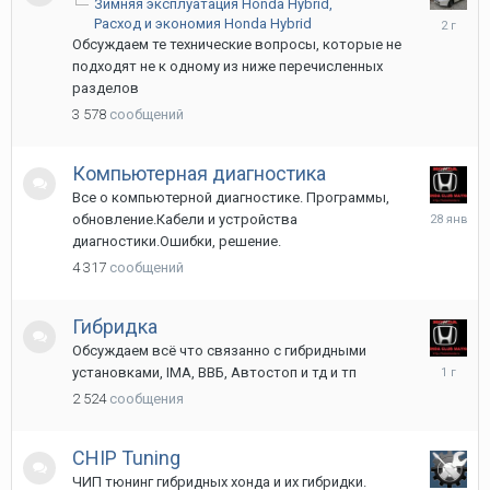
Зимняя эксплуатация Honda Hybrid
21
Расход и экономия Honda Hybrid
марта
Обсуждаем те технические вопросы, которые не
2024
подходят не к одному из ниже перечисленных
разделов
3 578
сообщений
Компьютерная диагностика
Все о компьютерной диагностике. Программы,
28
обновление.Кабели и устройства
января
диагностики.Ошибки, решение.
4 317
сообщений
Гибридка
Обсуждаем всё что связанно с гибридными
2
установками, IMA, ВВБ, Автостоп и тд и тп
апреля
2 524
сообщения
2025
CHIP Tuning
ЧИП тюнинг гибридных хонда и их гибридки.