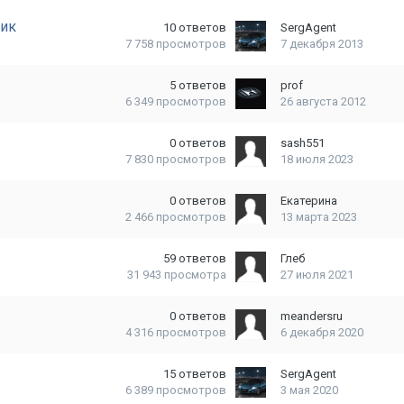
вик
10
ответов
SergAgent
7 758
просмотров
7 декабря 2013
5
ответов
prof
6 349
просмотров
26 августа 2012
0
ответов
sash551
7 830
просмотров
18 июля 2023
0
ответов
Екатерина
2 466
просмотров
13 марта 2023
59
ответов
Глеб
31 943
просмотра
27 июля 2021
0
ответов
meandersru
4 316
просмотров
6 декабря 2020
15
ответов
SergAgent
6 389
просмотров
3 мая 2020