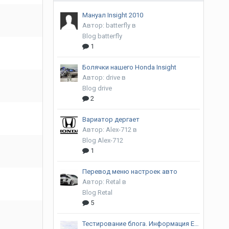
Мануал Insight 2010
Автор:
batterfly
в
Blog batterfly
1
Болячки нашего Honda Insight
Автор:
drive
в
Blog drive
2
Вариатор дергает
Автор:
Alex-712
в
Blog Alex-712
1
Перевод меню настроек авто
Автор:
Retal
в
Blog Retal
5
Тестирование блога. Информация EPA