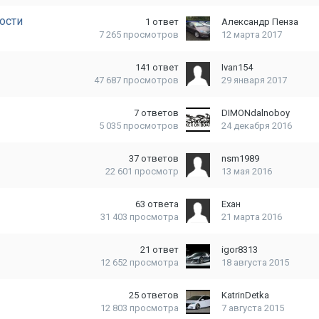
ости
1
ответ
Александр Пенза
7 265
просмотров
12 марта 2017
141
ответ
Ivan154
47 687
просмотров
29 января 2017
7
ответов
DIMONdalnoboy
5 035
просмотров
24 декабря 2016
37
ответов
nsm1989
22 601
просмотр
13 мая 2016
63
ответа
Ехан
31 403
просмотра
21 марта 2016
21
ответ
igor8313
12 652
просмотра
18 августа 2015
25
ответов
KatrinDetka
12 803
просмотра
7 августа 2015