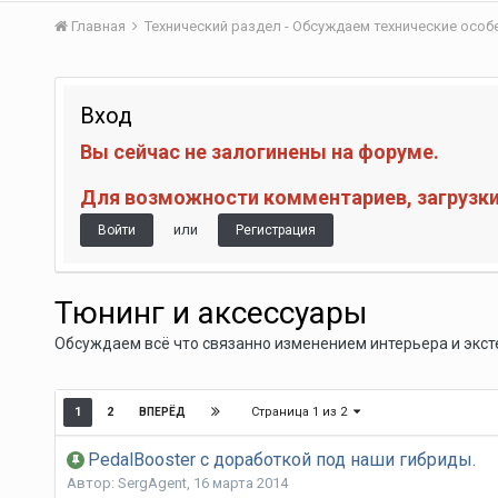
Главная
Технический раздел - Обсуждаем технические осо
Вход
Вы сейчас не залогинены на форуме.
Для возможности комментариев, загрузки 
или
Войти
Регистрация
Тюнинг и аксессуары
Обсуждаем всё что связанно изменением интерьера и эксте
Страница 1 из 2
1
2
ВПЕРЁД
PedalBooster с доработкой под наши гибриды.
Автор:
SergAgent
,
16 марта 2014