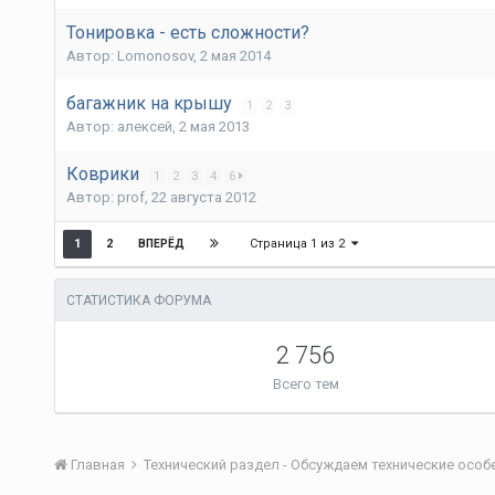
Тонировка - есть сложности?
Автор:
Lomonosov
,
2 мая 2014
багажник на крышу
1
2
3
Автор:
алексей
,
2 мая 2013
Коврики
1
2
3
4
6
Автор:
prof
,
22 августа 2012
Страница 1 из 2
1
2
ВПЕРЁД
СТАТИСТИКА ФОРУМА
2 756
Всего тем
Главная
Технический раздел - Обсуждаем технические осо