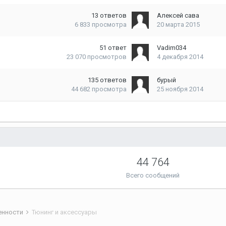
13
ответов
Алексей сава
6 833
просмотра
20 марта 2015
51
ответ
Vadim034
23 070
просмотров
4 декабря 2014
135
ответов
бурый
44 682
просмотра
25 ноября 2014
44 764
Всего сообщений
бенности
Тюнинг и аксессуары