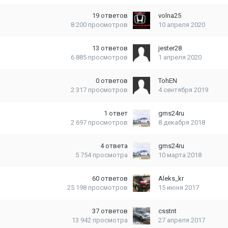
19
ответов
volna25
8 200
просмотров
10 апреля 2020
13
ответов
jester28
6 885
просмотров
1 апреля 2020
0
ответов
TohEN
2 317
просмотров
4 сентября 2019
1
ответ
gms24ru
2 697
просмотров
8 декабря 2018
4
ответа
gms24ru
5 754
просмотра
10 марта 2018
60
ответов
Aleks_kr
25 198
просмотров
15 июня 2017
37
ответов
csstnt
13 942
просмотра
27 апреля 2017