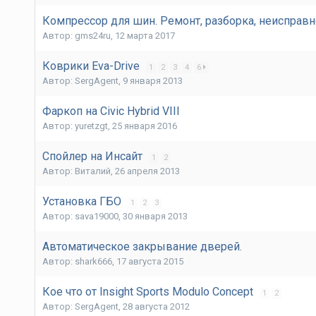
Компрессор для шин. Ремонт, разборка, неисправн
Автор:
gms24ru
,
12 марта 2017
Коврики Eva-Drive
1
2
3
4
6
Автор:
SergAgent
,
9 января 2013
Фаркоп на Civic Hybrid VIII
Автор:
yuretzgt
,
25 января 2016
Спойлер на Инсайт
1
2
Автор:
Виталий
,
26 апреля 2013
Установка ГБО
1
2
3
Автор:
sava19000
,
30 января 2013
Автоматическое закрывание дверей.
Автор:
shark666
,
17 августа 2015
Кое что от Insight Sports Modulo Concept
1
2
Автор:
SergAgent
,
28 августа 2012