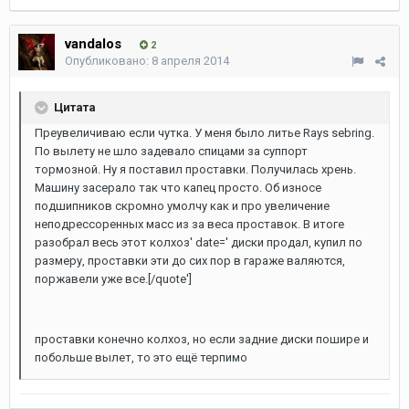
vandalos
2
Опубликовано:
8 апреля 2014
Цитата
Преувеличиваю если чутка. У меня было литье Rays sebring.
По вылету не шло задевало спицами за суппорт
тормозной. Ну я поставил проставки. Получилась хрень.
Машину засерало так что капец просто. Об износе
подшипников скромно умолчу как и про увеличение
неподрессоренных масс из за веса проставок. В итоге
разобрал весь этот колхоз' date=' диски продал, купил по
размеру, проставки эти до сих пор в гараже валяются,
поржавели уже все.[/quote']
проставки конечно колхоз, но если задние диски пошире и
побольше вылет, то это ещё терпимо