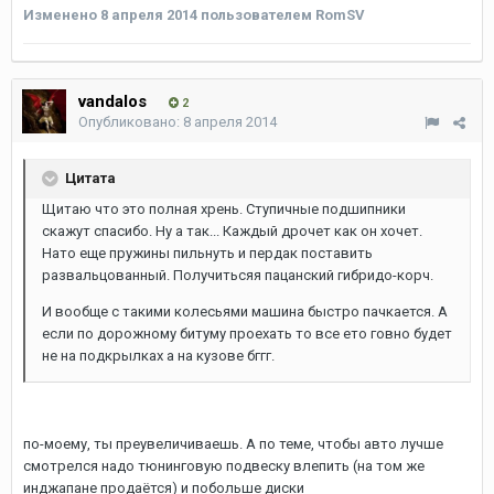
Изменено
8 апреля 2014
пользователем RomSV
vandalos
2
Опубликовано:
8 апреля 2014
Цитата
Щитаю что это полная хрень. Ступичные подшипники
скажут спасибо. Ну а так... Каждый дрочет как он хочет.
Нато еще пружины пильнуть и пердак поставить
развальцованный. Получитьсяя пацанский гибридо-корч.
И вообще с такими колесьями машина быстро пачкается. А
если по дорожному битуму проехать то все ето говно будет
не на подкрылках а на кузове бггг.
по-моему, ты преувеличиваешь. А по теме, чтобы авто лучше
смотрелся надо тюнинговую подвеску влепить (на том же
инджапане продаётся) и побольше диски