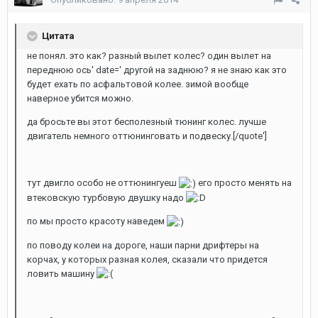
Цитата
не понял. это как? разный вылет колес? один вылет на
переднюю ось' date=' другой на заднюю? я не знаю как это
будет ехать по асфальтовой колее. зимой вообще
наверное убится можно.
да бросьте вы этот бесполезный тюнинг колес. лучше
двигатель немного оттюнинговать и подвеску.[/quote']
тут двигло особо не оттюнингуеш
его просто менять на
втековскую турбовую двушку надо
по мы просто красоту наведем
по поводу колеи на дороге, наши парни дрифтеры на
корчах, у которых разная колея, сказали что придется
ловить машину