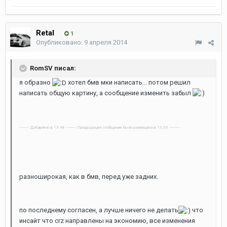
Retal
1
Опубликовано:
9 апреля 2014
RomSV писал:
я образно
хотел бмв мки написать... потом решил
написать общую картину, а сообщение изменить забыл
---------- Добавлено в 13:48 ---------- Предыдущее сообщение было размещено в 13:33 ----------
разноширокая, как в бмв, перед уже задних.
по последнему согласен, а лучше ничего не делать
что
инсайт что crz направлены на экономию, все изменения