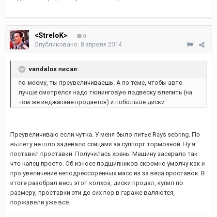
<StreloK>
0
Опубликовано:
8 апреля 2014
vandalos писал:
по-моему, ты преувеличиваешь. А по теме, чтобы авто
лучше смотрелся надо тюнинговую подвеску влепить (на
том же инджапане продаётся) и побольше диски
Преувеличиваю если чутка. У меня было литье Rays sebring. По
вылету не шло задевало спицами за суппорт тормозной. Ну я
поставил проставки. Получилась хрень. Машину засерало так
что капец просто. Об износе подшипников скромно умолчу как и
про увеличение неподрессоренных масс из за веса проставок. В
итоге разобрал весь этот колхоз, диски продал, купил по
размеру, проставки эти до сих пор в гараже валяются,
поржавели уже все.