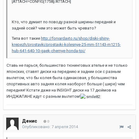
[ATTACH=CONFIG]1758[/ATTACH]
Кто, что думает по поводу разной ширины передней и
задней осей? чем это может быть чревато?
Типа вот такие
http://forvardavto.ru/shop/diski-shiny-
krepezh/prostavki/prostavki-kolesnye-25-mm-51143-m1215-
hub-641-640-10-gaek-chernye-honda-tpi/
Ставь не парься, большинство тюнинговых ателье и не только
японских, ставят диски на переднию и заднии оси с разным
вылетом, что бы колея была одинаковая, у большинства
спортивных авто задняя колея наоборот больше ( шире) чем
передняя! Кстати даже на INSIGHT диски на 17 дюймов на
ИНДЖАПАНЕ идут с разным вылетом!
Денис
0
Опубликовано:
7 апреля 2014