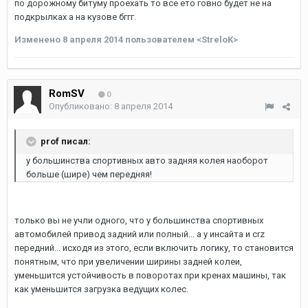
по дорожному битуму проехать то все ето говно будет не на
подкрылках а на кузове бггг.
Изменено
8 апреля 2014
пользователем <StreloK>
RomSV
0
Опубликовано:
8 апреля 2014
prof писал:
у большинства спортивных авто задняя колея наоборот
больше (шире) чем передняя!
только вы не учли одного, что у большинства спортивных
автомобилей привод задний или полный... а у инсайта и crz
передний... исходя из этого, если включить логику, то становится
понятным, что при увеличении ширины задней колеи,
уменьшится устойчивость в поворотах при кренах машины, так
как уменьшится загрузка ведущих колес.