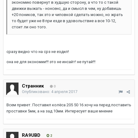
экономию повернут в худшую сторону, а что то с такой
движки выжать - нонсенс, да и смысл в чем, ну добавишь
+20 поников, так это и чиповкой сделать можно, но жрать
то будет уже не 8 при езде в удовольствие а все 10-12,
стоит ли оно того.
сразу видно что на срз не ездил!
она не для экономии!!! это не инсайт! не путай!!!
Странник
0
Опубликовано:
4 апреля 2017
Всем привет. Поставил колёса 205 50 16 хочу на перед поставить
проставки 5мм, а на зад 10мм. Интересует ваше мнение
RA9UBD
2