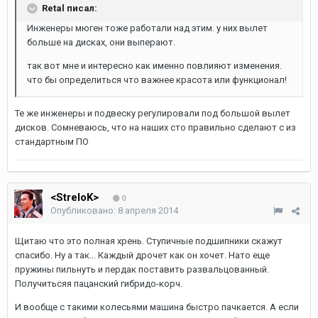
Retal писал:
Инженеры мюген тоже работали над этим. у них вылет
больше на дисках, они выперают.
так вот мне и интересно как именно повлияют изменения.
что бы определиться что важнее красота или функционал!
Те же инженеры и подвеску регулировали под большой вылет
дисков. Сомневаюсь, что на наших сто правильно сделают с из
стандартным ПО
<StreloK>
0
Опубликовано:
8 апреля 2014
Щитаю что это полная хрень. Ступичные подшипники скажут
спасибо. Ну а так... Каждый дрочет как он хочет. Нато еще
пружины пильнуть и пердак поставить развальцованный.
Получитьсяя пацанский гибридо-корч.
И вообще с такими колесьями машина быстро пачкается. А если