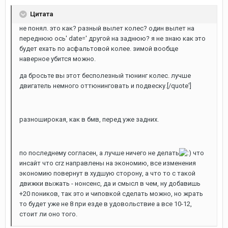
Цитата
не понял. это как? разный вылет колес? один вылет на
переднюю ось' date=' другой на заднюю? я не знаю как это
будет ехать по асфальтовой колее. зимой вообще
наверное убится можно.
да бросьте вы этот бесполезный тюнинг колес. лучше
двигатель немного оттюнинговать и подвеску.[/quote']
разноширокая, как в бмв, перед уже задних.
по последнему согласен, а лучше ничего не делать
что
инсайт что crz направлены на экономию, все изменения
экономию повернут в худшую сторону, а что то с такой
движки выжать - нонсенс, да и смысл в чем, ну добавишь
+20 поников, так это и чиповкой сделать можно, но жрать
то будет уже не 8 при езде в удовольствие а все 10-12,
стоит ли оно того.