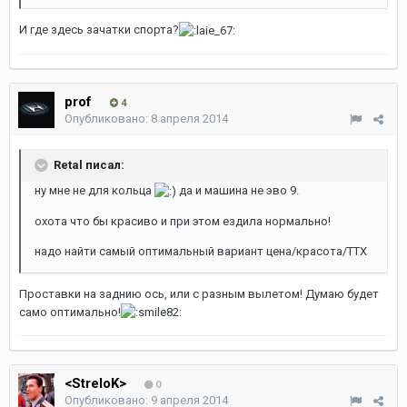
И где здесь зачатки спорта?
prof
4
Опубликовано:
8 апреля 2014
Retal писал:
ну мне не для кольца
да и машина не эво 9.
охота что бы красиво и при этом ездила нормально!
надо найти самый оптимальный вариант цена/красота/ТТХ
Проставки на заднию ось, или с разным вылетом! Думаю будет
само оптимально!
<StreloK>
0
Опубликовано:
9 апреля 2014