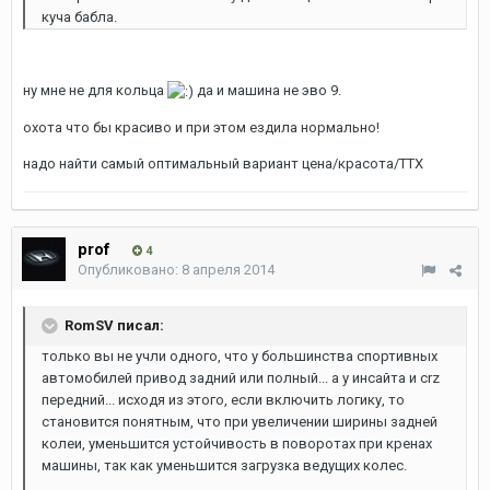
куча бабла.
ну мне не для кольца
да и машина не эво 9.
охота что бы красиво и при этом ездила нормально!
надо найти самый оптимальный вариант цена/красота/ТТХ
prof
4
Опубликовано:
8 апреля 2014
RomSV писал:
только вы не учли одного, что у большинства спортивных
автомобилей привод задний или полный... а у инсайта и crz
передний... исходя из этого, если включить логику, то
становится понятным, что при увеличении ширины задней
колеи, уменьшится устойчивость в поворотах при кренах
машины, так как уменьшится загрузка ведущих колес.