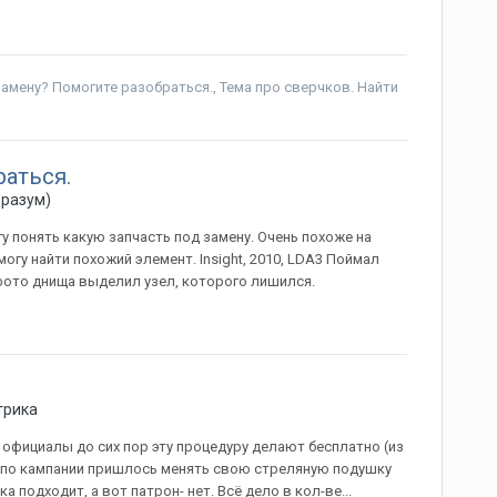
замену? Помогите разобраться.
,
Тема про сверчков. Найти
раться.
 разум)
у понять какую запчасть под замену. Очень похоже на
гу найти похожий элемент. Insight, 2010, LDA3 Поймал
 фото днища выделил узел, которого лишился.
трика
- официалы до сих пор эту процедуру делают бесплатно (из
н по кампании пришлось менять свою стреляную подушку
 подходит, а вот патрон- нет. Всё дело в кол-ве...