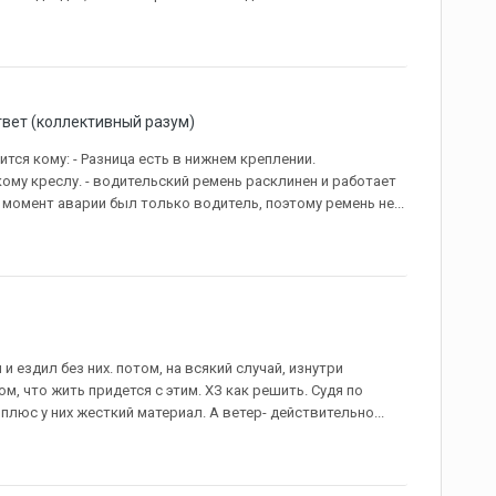
вет (коллективный разум)
тся кому: - Разница есть в нижнем креплении.
кому креслу. - водительский ремень расклинен и работает
момент аварии был только водитель, поэтому ремень не...
 ездил без них. потом, на всякий случай, изнутри
м, что жить придется с этим. ХЗ как решить. Судя по
плюс у них жесткий материал. А ветер- действительно...