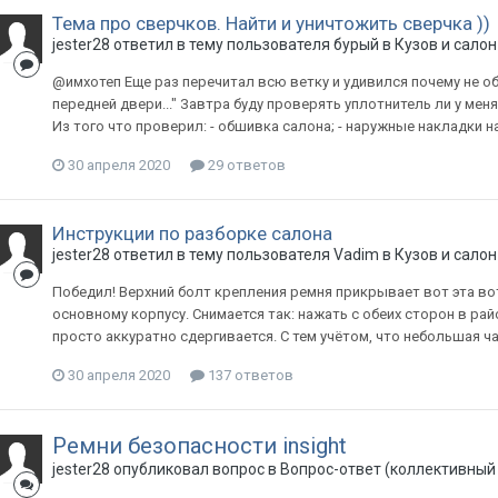
Тема про сверчков. Найти и уничтожить сверчка ))
jester28
ответил в тему пользователя
бурый
в
Кузов и салон
@имхотеп Еще раз перечитал всю ветку и удивился почему не обр
передней двери..." Завтра буду проверять уплотнитель ли у меня
Из того что проверил: - обшивка салона; - наружные накладки н
30 апреля 2020
29 ответов
Инструкции по разборке салона
jester28
ответил в тему пользователя
Vadim
в
Кузов и салон
Победил! Верхний болт крепления ремня прикрывает вот эта вот
основному корпусу. Снимается так: нажать с обеих сторон в ра
просто аккуратно сдергивается. С тем учётом, что небольшая ч
30 апреля 2020
137 ответов
Ремни безопасности insight
jester28
опубликовал вопрос в
Вопрос-ответ (коллективный