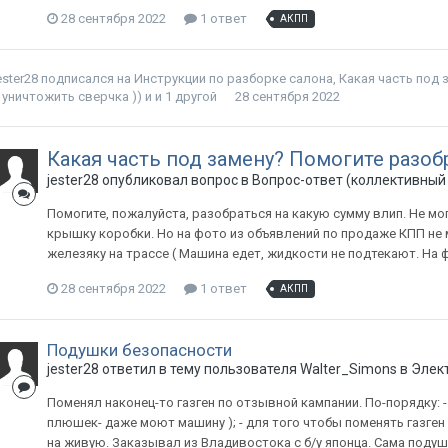
28 сентября 2022
1 ответ
АКПП
ester28
подписался на
Инструкции по разборке салона
,
Какая часть под 
 уничтожить сверчка ))
и и 1 другой
28 сентября 2022
Какая часть под замену? Помогите разоб
jester28
опубликовал вопрос в
Вопрос-ответ (коллективный
Помогите, пожалуйста, разобраться на какую сумму влип. Не мог
крышку коробки. Но на фото из объявлений по продаже КПП не мо
железяку на трассе ( Машина едет, жидкости не подтекают. На
28 сентября 2022
1 ответ
АКПП
Подушки безопасности
jester28
ответил в тему пользователя
Walter_Simons
в
Элек
Поменял наконец-то газген по отзывной кампании. По-порядку: 
плюшек- даже моют машину ); - для того чтобы поменять газге
на живую. Заказывал из Владивостока с б/у японца. Сама подушка