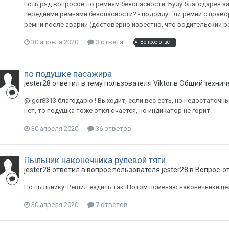
Есть ряд вопросов по ремням безопасности. Буду благодарен за
передними ремнями безопасности? - подойдут ли ремни с правор
ремни после аварии (достоверно известно, что водительский р
30 апреля 2020
3 ответа
Вопрос-ответ
по подушке пасажира
jester28
ответил в тему пользователя
Viktor
в
Общий технич
@igor8313 благодарю ! Выходит, если вес есть, но недостаточн
нет, то подушка тоже отключается, но индикатор не горит.
30 апреля 2020
36 ответов
Пыльник наконечника рулевой тяги
jester28
ответил в вопрос пользователя
jester28
в
Вопрос-от
По пыльнику. Решил ездить так. Потом поменяю наконечники це
30 апреля 2020
7 ответов