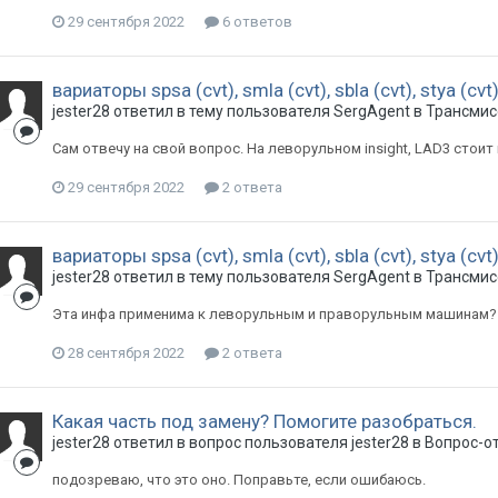
29 сентября 2022
6 ответов
вариаторы spsa (cvt), smla (cvt), sbla (cvt), stya (cv
jester28
ответил в тему пользователя
SergAgent
в
Трансмис
Сам отвечу на свой вопрос. На леворульном insight, LAD3 стоит
29 сентября 2022
2 ответа
вариаторы spsa (cvt), smla (cvt), sbla (cvt), stya (cv
jester28
ответил в тему пользователя
SergAgent
в
Трансмис
Эта инфа применима к леворульным и праворульным машинам?
28 сентября 2022
2 ответа
Какая часть под замену? Помогите разобраться.
jester28
ответил в вопрос пользователя
jester28
в
Вопрос-от
подозреваю, что это оно. Поправьте, если ошибаюсь.