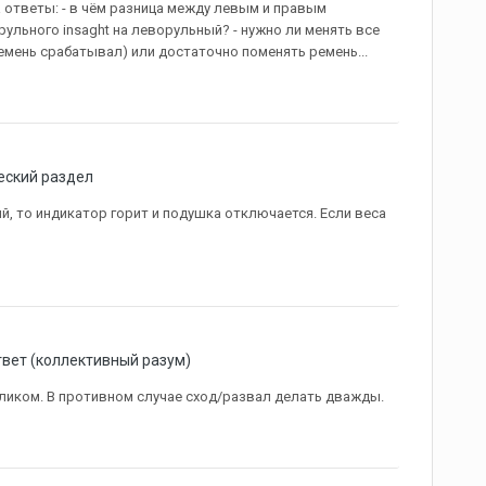
 ответы: - в чём разница между левым и правым
ульного insaght на леворульный? - нужно ли менять все
емень срабатывал) или достаточно поменять ремень...
еский раздел
ый, то индикатор горит и подушка отключается. Если веса
вет (коллективный разум)
ликом. В противном случае сход/развал делать дважды.