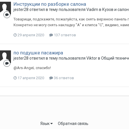
Инструкции по разборке салона
jester28
ответил в тему пользователя
Vadim
в
Кузов и салон
Товарищи, подскажите, пожалуйста, как снять верхнюю панель 
Конкретно не могу снять накладку "А" и клипса "С", видимо, на
29 апреля 2020
137 ответов
по подушке пасажира
jester28
ответил в тему пользователя
Viktor
в
Общий технич
@Ars-AngeL спасибо!
17 апреля 2020
36 ответов
Язык
Обратная связь