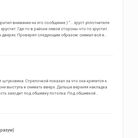
атил внимание на это сообщение ) "... хруст уплотнителя
 хрустит. Где-то в районе левой стороны что-то хрустит.
а дверях. Проверял следующим образом: снимал всё и...
 штуковина: Стрелочкой показал за что она крепится к
йоне выступа и снимать вверх. Дальше верхняя накладка
асть заходит под обшивку потолка. Под обшивкой...
 разум)