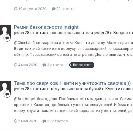
19 августа 2020
23 ответа
Ремни безопасности insight
jester28
ответил в вопрос пользователя
jester28
в
Вопрос-от
@Cheetah благодарю за ответы. Кое- что допишу. Может пригоди
Водительский крепится к корпусу, а пассажирский- к пассажирс
обычно. Пассажирский целый и не стрелял. Делаю вывод, что в 
4 мая 2020
3 ответа
Вопрос-ответ
Тема про сверчков. Найти и уничтожить сверчка ))
jester28
ответил в тему пользователя
бурый
в
Кузов и салон
@Ars-AngeL благодарю. Проблема не в молдингах точно. Снимал и
проклеил. Кажется, проблема в уплотнителях дверей. И беда в то
всему, хрустит сам металлический каркас этих уплотнителей, да 
2 мая 2020
29 ответов