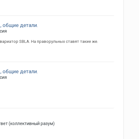
t), общие детали.
сия
 вариатор SBLA. На праворульных ставят такие же.
t), общие детали.
сия
вет (коллективный разум)