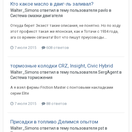
Кто какое масло в двиг-ль заливал?
Walter_Simons
ответил в тему пользователя
pavlo
в
Система смазки двигателя
Откуда берет Экзист такие описания, не понятно. Но по ходу
этот профикст такая же японская, как и Тотачи с 1934 года,
ага со времен сёганата! Вот что пишут приусоводы...
7 июля 2015
608 ответов
тормозные колодки CRZ, Insight, Civic Hybrid
Walter_Simons
ответил в тему пользователя
SergAgent
в
Система торможения
А я взял фирмы Friction Master c понтовыми накладками
серии Elite
7 июля 2015
88 ответов
Присадки в топливо.Делимся опытом
Walter_Simons
ответил в тему пользователя
pst
в