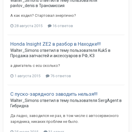
Walter_Simons
ответил в тему пользователя
pavlov_denis
в
Трансмиссия
А как ездил? Стартовал энергично?
28 августа 2015
16 ответов
Honda Insight ZE2 в разбор в Находке!!!
Walter_Simons
ответил в тему пользователя
Kuk5
в
Продажа запчастей и аксессуаров в РФ, КЗ
а двигатель с ecu сколько?
1 августа 2015
76 ответов
С пуско-зарядного заводить нельзя!!!
Walter_Simons
ответил в тему пользователя
SergAgent
в
Гибридка
Да ладно, заводился не раз, в том числе с автосервисного
зарядника, никаких проблем не было.
25 июля 2015
31 ответ