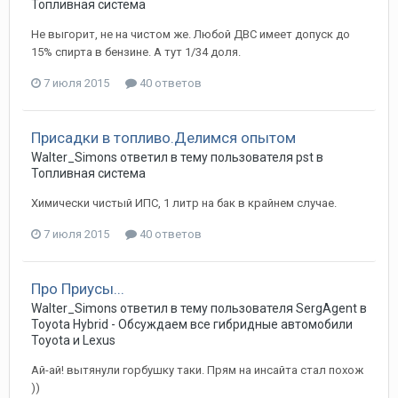
Топливная система
Не выгорит, не на чистом же. Любой ДВС имеет допуск до
15% спирта в бензине. А тут 1/34 доля.
7 июля 2015
40 ответов
Присадки в топливо.Делимся опытом
Walter_Simons
ответил в тему пользователя
pst
в
Топливная система
Химически чистый ИПС, 1 литр на бак в крайнем случае.
7 июля 2015
40 ответов
Про Приусы...
Walter_Simons
ответил в тему пользователя
SergAgent
в
Toyota Hybrid - Обсуждаем все гибридные автомобили
Toyota и Lexus
Ай-ай! вытянули горбушку таки. Прям на инсайта стал похож
))