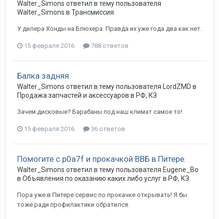
Walter_Simons
ответил в тему пользователя
Walter_Simons
в
Трансмиссия
У дилера Хонды на Блюхера. Правда их уже года два как нет.
15 февраля 2016
788 ответов
Балка задняя
Walter_Simons
ответил в тему пользователя
LordZMD
в
Продажа запчастей и аксессуаров в РФ, КЗ
Зачем дисковые? Барабаны под наш климат самое то!
15 февраля 2016
36 ответов
Помогите с p0a7f и прокачкой ВВБ в Питере.
Walter_Simons
ответил в тему пользователя
Eugene_Bo
в
Объявления по оказанию каких либо услуг в РФ, КЗ
Пора уже в Питере сервис по прокачке открывать! Я бы
тоже ради профилактики обратился.