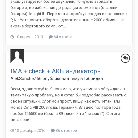
эксплуатируется более двух дней, то нужно зарядить
батарею, во избежание деградации элементов (старения
батареи). Insight II - Перевести коробку передач в положение
P, N - Установить обороты двигателя выше 2000 об/мин - На
экране бортового компьют...
10 апреля 2013
64 ответа
IMA + check + АКБ индикаторы ...
AlekSancheZ56
опубликовал тему в
Гибридка
Всем, здравствуйте. Я понимаю, что уже много обсуждали в
темах такую проблему, но я хотел бы подробно рассказать о
своей ситуации. Слог мой прост, пишу, как есть. Итак: а/м
Honda Civic VIII 2009 года, Германия. Владею полтора года,
пробег 126500 км (брал с 89 тысяч и то "не факт"). С этого
лета пери...
13 декабря 2016
36 ответов