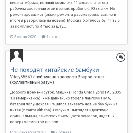
цивика гибрида, полный комплект 11 связок, сняты в
рабочем состоянии этой весной, пробег ок. 90 тыс км. Не
ремонтировались (опция ремонта рассматривалась, но в
итоге я разорилась на новые). Москва. Хотелось бы 44 тыс
за комплект, по 4 тыс за шту...
8 июля 2020
1 ответ
Не походят китайские бамбуки
Vitaly55547
опубликовал вопрос в
Вопрос-ответ
(коллективный разум)
Доброго времени суток. Машина Honda Civic Hybrid FA3 2006
1.3 (американка). Уже давненько горела лампочка IMA,
батарея полу-дохлая. Решился заказать новые бамбуки из
Китая (с сайта alibaba). Получил. Выглядят идентично
оригинальным, за исключением цвета защелок, надетых
поверх элементов (на ори...
26 сентября 2020
2 ответа