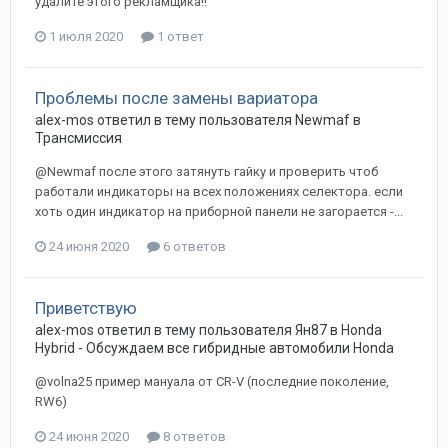
удалите этого рекламщика!!
1 июля 2020
1 ответ
Проблемы после замены вариатора
alex-mos
ответил в тему пользователя
Newmaf
в
Трансмиссия
@Newmaf после этого затянуть гайку и проверить чтоб
работали индикаторы на всех положениях селектора. если
хоть один индикатор на приборной панели не загорается -...
24 июня 2020
6 ответов
Приветствую
alex-mos
ответил в тему пользователя
Ян87
в
Honda
Hybrid - Обсуждаем все гибридные автомобили Honda
@volna25 пример мануала от CR-V (последние поколение,
RW6)
24 июня 2020
8 ответов