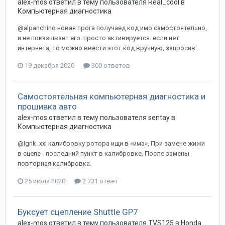
alex-mos
ответил в тему пользователя
Real_cool
в
Компьютерная диагностика
@alpanchino новая прога получаед код имо самостоятельно,
и не показывает его. просто активируется. если нет
интернета, то можно ввести этот код вручную, запросив...
19 декабря 2020
300 ответов
Самостоятельная компьютерная диагностика и
прошивка авто
alex-mos
ответил в тему пользователя
sentay
в
Компьютерная диагностика
@Igrik_xxl калибровку ротора ищи в «има», При замене жижи
в сцепе - последний пункт в калибровке. После замены -
повторная калибровка.
25 июля 2020
2 731 ответ
Буксует сцепление Shuttle GP7
alex-mos
ответил в тему пользователя
TVS125
в
Honda