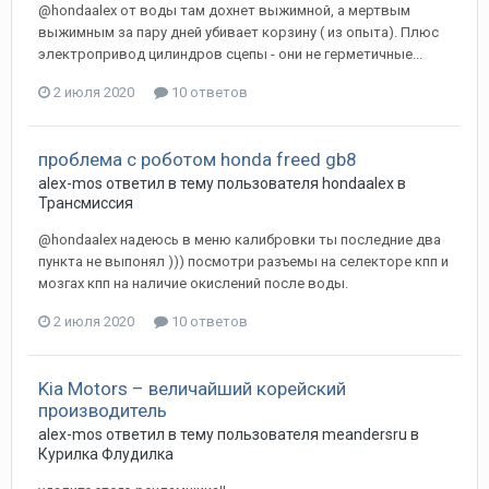
@hondaalex от воды там дохнет выжимной, а мертвым
выжимным за пару дней убивает корзину ( из опыта). Плюс
электропривод цилиндров сцепы - они не герметичные...
2 июля 2020
10 ответов
проблема с роботом honda freed gb8
alex-mos
ответил в тему пользователя
hondaalex
в
Трансмиссия
@hondaalex надеюсь в меню калибровки ты последние два
пункта не выпонял ))) посмотри разъемы на селекторе кпп и
мозгах кпп на наличие окислений после воды.
2 июля 2020
10 ответов
Kia Motors – величайший корейский
производитель
alex-mos
ответил в тему пользователя
meandersru
в
Курилка Флудилка