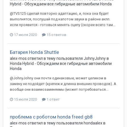
Hybrid - Обсуждаем все гибридные автомобили Honda
@TVS125 сделай повторно адаптацию, и, пока она будет
выполнятся, послушай под капотом звуки в районе акпп.
если проявится - готовься менять сцепу (скорее всего там...
17 июля 2020
15 ответов
Батарея Honda Shuttle
alex-mos
ответил в тему пользователя
JohnyJohny
в
Honda Hybrid - Обсуждаем все гибридные автомобили
Honda
@JohnyJohny они почти одинаковые, может целиком в
замену не подойдет (крепеж и длинна внешних проводов). А
вообще они взаимозаменяемы (может потребоваться...
15 июля 2020
1 ответ
проблема с роботом honda freed gb8
alex-mos
ответил в тему пользователя
hondaalex
в