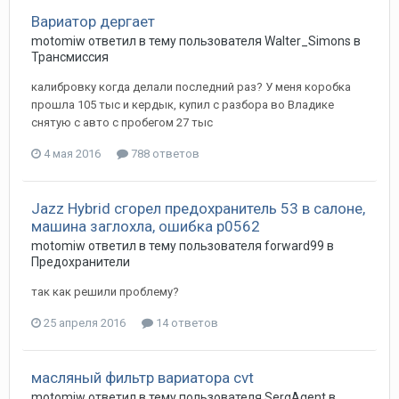
Вариатор дергает
motomiw
ответил в тему пользователя
Walter_Simons
в
Трансмиссия
калибровку когда делали последний раз? У меня коробка
прошла 105 тыс и кердык, купил с разбора во Владике
снятую с авто с пробегом 27 тыс
4 мая 2016
788 ответов
Jazz Hybrid сгорел предохранитель 53 в салоне,
машина заглохла, ошибка p0562
motomiw
ответил в тему пользователя
forward99
в
Предохранители
так как решили проблему?
25 апреля 2016
14 ответов
масляный фильтр вариатора cvt
motomiw
ответил в тему пользователя
SergAgent
в