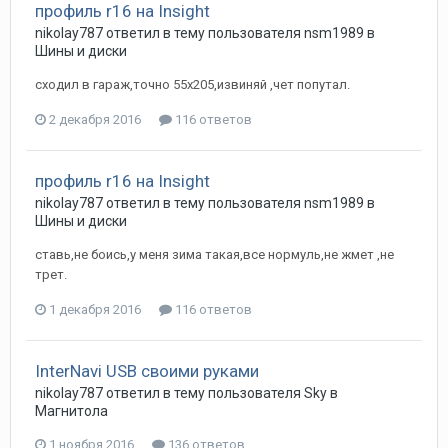
профиль r16 на Insight
nikolay787
ответил в тему пользователя
nsm1989
в
Шины и диски
сходил в гараж,точно 55х205,извиняй ,чет попутал.
2 декабря 2016
116 ответов
профиль r16 на Insight
nikolay787
ответил в тему пользователя
nsm1989
в
Шины и диски
ставь,не боись,у меня зима такая,все нормуль,не жмет ,не
трет.
1 декабря 2016
116 ответов
InterNavi USB своими руками
nikolay787
ответил в тему пользователя
Sky
в
Магнитола
1 ноября 2016
136 ответов