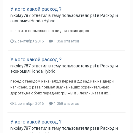
У кого какой расход ?
nikolay787
ответил в тему пользователя
pst
в
Расход и
экономия Honda Hybrid
знаю что нормально,но не для таких дорог.
2 сентября 2016
1 068 ответов
У кого какой расход ?
nikolay787
ответил в тему пользователя
pst
в
Расход и
экономия Honda Hybrid
перед отъездом накачал2,3 перед и 2,2 зад,как на двери
написано, 2 раза поймал яму на наших охренительных
дорогах,на обоих передних грыжы вылезли ,назад их...
2 сентября 2016
1 068 ответов
У кого какой расход ?
nikolay787
ответил в тему пользователя
pst
в
Расход и