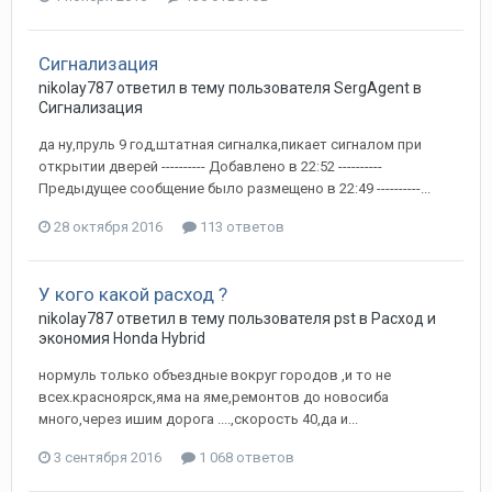
Сигнализация
nikolay787
ответил в тему пользователя
SergAgent
в
Сигнализация
да ну,пруль 9 год,штатная сигналка,пикает сигналом при
открытии дверей ---------- Добавлено в 22:52 ----------
Предыдущее сообщение было размещено в 22:49 ----------...
28 октября 2016
113 ответов
У кого какой расход ?
nikolay787
ответил в тему пользователя
pst
в
Расход и
экономия Honda Hybrid
нормуль только объездные вокруг городов ,и то не
всех.красноярск,яма на яме,ремонтов до новосиба
много,через ишим дорога ....,скорость 40,да и...
3 сентября 2016
1 068 ответов