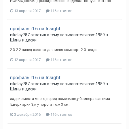
НОВЫХ,кончил,грыжи)поменьше сделал .получше стало...
13 апреля 2017
116 ответов
профиль r16 на Insight
nikolay787
ответил в тему пользователя
nsm1989
в
Шины и диски
2.3-2.2 пипец жестко.для меня комфорт 2.0 везде.
12 апреля 2017
116 ответов
профиль r16 на Insight
nikolay787
ответил в тему пользователя
nsm1989
в
Шины и диски
задние места много,перед поменьше,у бампера сантима
5,верх арки 3,и у порога тож 3 см.
3 декабря 2016
116 ответов