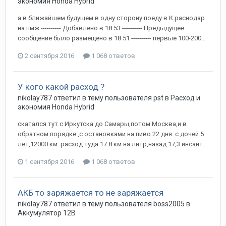
экономия Honda Hybrid
а в ближайшем будущем в одну сторону поеду в К раснодар
на пмж ---------- Добавлено в 18:53 ---------- Предыдущее
сообщение было размещено в 18:51 ---------- первые 100-200...
2 сентября 2016
1 068 ответов
У кого какой расход ?
nikolay787
ответил в тему пользователя
pst
в
Расход и
экономия Honda Hybrid
скатался тут с Иркутска до Самары,потом Москва,и в
обратном порядке.,с остановками на пиво.22 дня .с дочей 5
лет,12000 км. расход туда 17.8 км на литр,назад 17,3.инсайт...
1 сентября 2016
1 068 ответов
АКБ то заряжается то не заряжается
nikolay787
ответил в тему пользователя
boss2005
в
Аккумулятор 12В