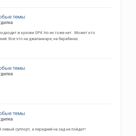
юбые темы
удилка
подходит в кузове GP4. Но их тоже нет . Может кто
й. Все что на джапанкаре, на барабанах.
юбые темы
удилка
юбые темы
удилка
левый суппорт, а передний на зад не пойдет!