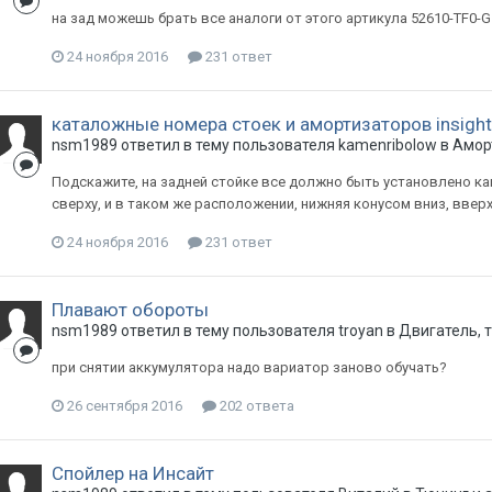
на зад можешь брать все аналоги от этого артикула 52610-TF0-G
24 ноября 2016
231 ответ
каталожные номера стоек и амортизаторов insight
nsm1989
ответил в тему пользователя
kamenribolow
в
Амор
Подскажите, на задней стойке все должно быть установлено как 
сверху, и в таком же расположении, нижняя конусом вниз, ввер
24 ноября 2016
231 ответ
Плавают обороты
nsm1989
ответил в тему пользователя
troyan
в
Двигатель, 
при снятии аккумулятора надо вариатор заново обучать?
26 сентября 2016
202 ответа
Спойлер на Инсайт