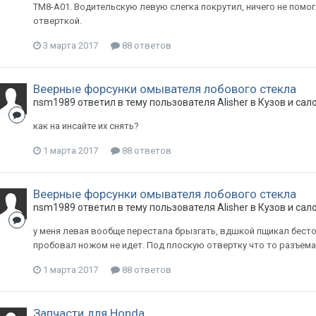
TM8-A01. Водительскую левую слегка покрутил, ничего не помог
отверткой.
3 марта 2017
88 ответов
Веерные форсунки омывателя лобового стекла
nsm1989
ответил в тему пользователя
Alisher
в
Кузов и сал
как на инсайте их снять?
1 марта 2017
88 ответов
Веерные форсунки омывателя лобового стекла
nsm1989
ответил в тему пользователя
Alisher
в
Кузов и сал
у меня левая вообще перестала брызгать, вдшкой пщикал бестол
пробовал ножом не идет. Под плоскую отвертку что то разъема
1 марта 2017
88 ответов
Запчасти для Honda.