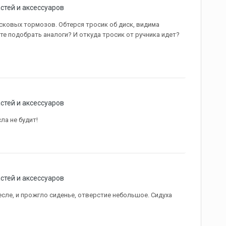
стей и аксессуаров
сковых тормозов. Обтерся тросик об диск, видима
те подобрать аналоги? И откуда тросик от ручника идет?
стей и аксессуаров
ла не будит!
стей и аксессуаров
сле, и прожгло сиденье, отверстие небольшое. Сидуха