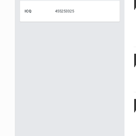
ICQ
455253325