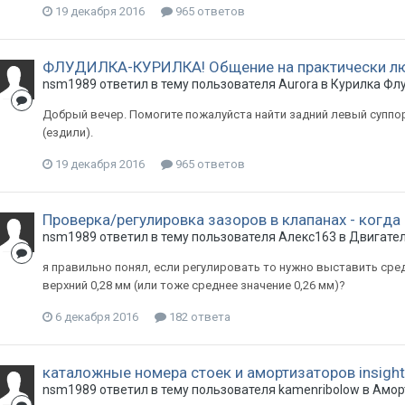
19 декабря 2016
965 ответов
ФЛУДИЛКА-КУРИЛКА! Общение на практически л
nsm1989
ответил в тему пользователя
Aurora
в
Курилка Фл
Добрый вечер. Помогите пожалуйста найти задний левый суппорт
(ездили).
19 декабря 2016
965 ответов
Проверка/регулировка зазоров в клапанах - когда
nsm1989
ответил в тему пользователя
Алекс163
в
Двигател
я правильно понял, если регулировать то нужно выставить сред
верхний 0,28 мм (или тоже среднее значение 0,26 мм)?
6 декабря 2016
182 ответа
каталожные номера стоек и амортизаторов insight
nsm1989
ответил в тему пользователя
kamenribolow
в
Амор