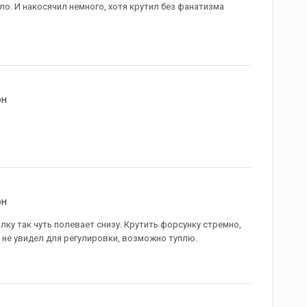
ло. И накосячил немного, хотя крутил без фанатизма
он
он
ку так чуть полевает снизу. Крутить форсунку стремно,
 не увидел для регулировки, возможно туплю.