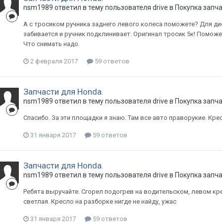
nsm1989
ответил в тему пользователя
drive
в
Покупка запча
А с тросиком ручника заднего левого колеса поможете? Для ди
забивается и ручник подклинивает. Оригинал тросик 5к! Поможе
Что снимать надо.
2 февраля 2017
59 ответов
Запчасти для Honda.
nsm1989
ответил в тему пользователя
drive
в
Покупка запча
Спасибо. За эти площадки я знаю. Там все авто праворукие. Крес
31 января 2017
59 ответов
Запчасти для Honda.
nsm1989
ответил в тему пользователя
drive
в
Покупка запча
Ребята выручайте. Сгорел подогрев на водительском, левом кре
светлая. Кресло на разборке нигде не найду, ужас
31 января 2017
59 ответов