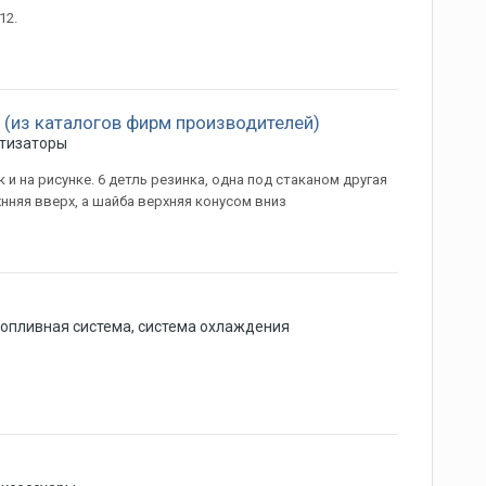
12.
 (из каталогов фирм производителей)
тизаторы
и на рисунке. 6 детль резинка, одна под стаканом другая
хнняя вверх, а шайба верхняя конусом вниз
топливная система, система охлаждения