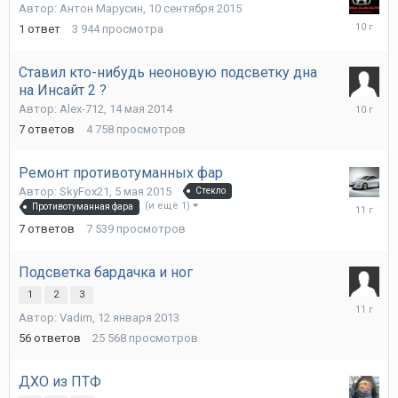
Автор:
Антон Марусин
,
10 сентября 2015
11
1
ответ
3 944
просмотра
сентябр
2015
Ставил кто-нибудь неоновую подсветку дна
на Инсайт 2 ?
9
Автор:
Alex-712
,
14 мая 2014
сентябр
7
ответов
4 758
просмотров
2015
Ремонт противотуманных фар
Автор:
SkyFox21
,
5 мая 2015
Стекло
7
(и ещё 1)
Противотуманная фара
мая
7
ответов
7 539
просмотров
2015
Подсветка бардачка и ног
1
2
3
5
Автор:
Vadim
,
12 января 2013
марта
2015
56
ответов
25 568
просмотров
ДХО из ПТФ