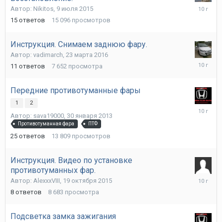
28
Автор:
Nikitos
,
9 июля 2015
марта
15
ответов
15 096
просмотров
2016
Инструкция. Снимаем заднюю фару.
Автор:
vadimarch
,
23 марта 2016
28
11
ответов
7 652
просмотра
марта
2016
Передние противотуманные фары
1
2
21
Автор:
sava19000
,
30 января 2013
февраля
Противотуманная фара
ПТФ
2016
25
ответов
13 809
просмотров
Инструкция. Видео по установке
противотуманных фар.
19
Автор:
AlexxxVIII
,
19 октября 2015
октября
8
ответов
8 683
просмотра
2015
Подсветка замка зажигания