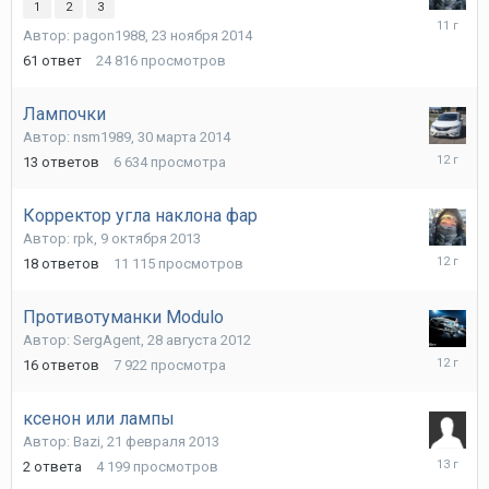
1
2
3
21
Автор:
pagon1988
,
23 ноября 2014
января
2015
61
ответ
24 816
просмотров
Лампочки
Автор:
nsm1989
,
30 марта 2014
5
13
ответов
6 634
просмотра
апреля
2014
Корректор угла наклона фар
Автор:
rpk
,
9 октября 2013
16
18
ответов
11 115
просмотров
декабря
2013
Противотуманки Modulo
Автор:
SergAgent
,
28 августа 2012
11
16
ответов
7 922
просмотра
октября
2013
ксенон или лампы
Автор:
Bazi
,
21 февраля 2013
21
2
ответа
4 199
просмотров
февраля