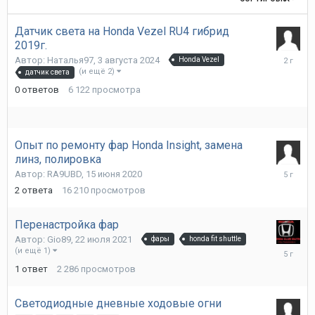
Датчик света на Honda Vezel RU4 гибрид
2019г.
3
Автор:
Наталья97
,
3 августа 2024
Honda Vezel
августа
(и ещё 2)
датчик света
2024
0
ответов
6 122
просмотра
Опыт по ремонту фар Honda Insight, замена
линз, полировка
29
Автор:
RA9UBD
,
15 июня 2020
июля
2
ответа
16 210
просмотров
2021
Перенастройка фар
Автор:
Gio89
,
22 июля 2021
фары
honda fit shuttle
22
(и ещё 1)
июля
1
ответ
2 286
просмотров
2021
Светодиодные дневные ходовые огни