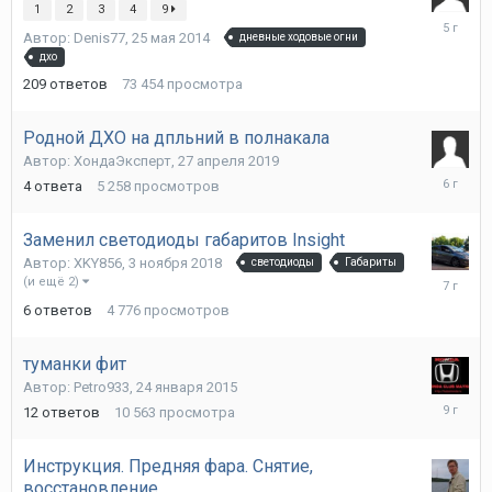
1
2
3
4
9
5
Автор:
Denis77
,
25 мая 2014
дневные ходовые огни
апреля
дхо
2021
209
ответов
73 454
просмотра
Родной ДХО на дпльний в полнакала
Автор:
ХондаЭксперт
,
27 апреля 2019
15
4
ответа
5 258
просмотров
июня
2020
Заменил светодиоды габаритов Insight
Автор:
XKY856
,
3 ноября 2018
светодиоды
Габариты
3
(и ещё 2)
ноября
6
ответов
4 776
просмотров
2018
туманки фит
Автор:
Petro933
,
24 января 2015
23
12
ответов
10 563
просмотра
мая
2017
Инструкция. Предняя фара. Снятие,
восстановление.