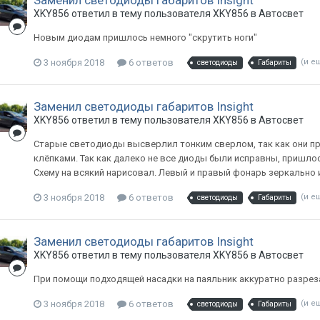
Заменил светодиоды габаритов Insight
XKY856
ответил в тему пользователя
XKY856
в
Автосвет
Новым диодам пришлось немного "скрутить ноги"
3 ноября 2018
6 ответов
(и е
светодиоды
Габариты
Заменил светодиоды габаритов Insight
XKY856
ответил в тему пользователя
XKY856
в
Автосвет
Старые светодиоды высверлил тонким сверлом, так как они пр
клёпками. Так как далеко не все диоды были исправны, пришлос
Схему на всякий нарисовал. Левый и правый фонарь зеркально 
3 ноября 2018
6 ответов
(и е
светодиоды
Габариты
Заменил светодиоды габаритов Insight
XKY856
ответил в тему пользователя
XKY856
в
Автосвет
При помощи подходящей насадки на паяльник аккуратно разреза
3 ноября 2018
6 ответов
(и е
светодиоды
Габариты