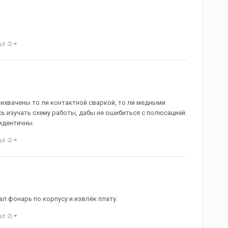
щё 2)
ихвачены то ли контактной сваркой, то ли медными
ь изучать схему работы, дабы не ошибиться с полюсацией.
идентичны.
щё 2)
л фонарь по корпусу и извлёк плату.
щё 2)