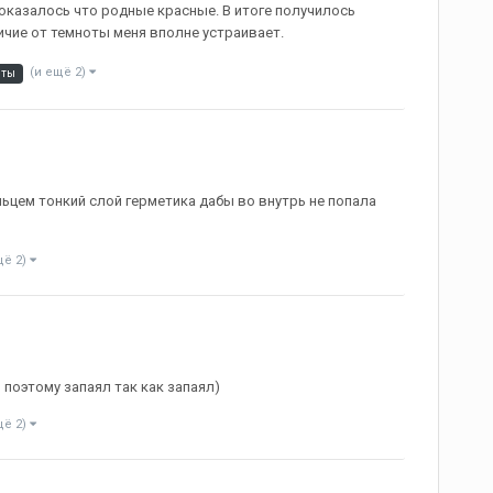
а оказалось что родные красные. В итоге получилось
личие от темноты меня вполне устраивает.
(и ещё 2)
иты
льцем тонкий слой герметика дабы во внутрь не попала
щё 2)
 поэтому запаял так как запаял)
щё 2)