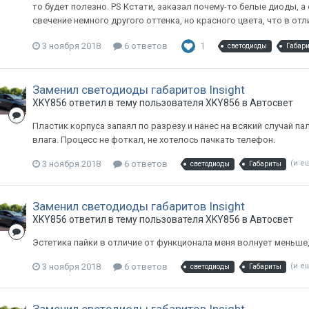
то будет полезно. PS Кстати, заказал почему-то белые диоды, 
свечение немного другого оттенка, но красного цвета, что в от
3 ноября 2018
6 ответов
1
светодиоды
Габар
Заменил светодиоды габаритов Insight
XKY856
ответил в тему пользователя
XKY856
в
Автосвет
Пластик корпуса запаял по разрезу и нанес на всякий случай па
влага. Процесс не фоткал, не хотелось пачкать телефон.
3 ноября 2018
6 ответов
(и е
светодиоды
Габариты
Заменил светодиоды габаритов Insight
XKY856
ответил в тему пользователя
XKY856
в
Автосвет
Эстетика пайки в отличие от функционала меня волнует меньше,
3 ноября 2018
6 ответов
(и е
светодиоды
Габариты