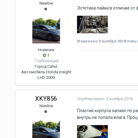
Newbie
Эстетика пайки в отличие от
Изменено
3 ноября 2018
польз
Новички
1
7 публикаций
Город:
Cahul
Автомобиль:
Honda Insight
LHD 2009
XKY856
Опубликовано:
3 ноября 2018
Newbie
Пластик корпуса запаял по ра
внутрь не попала влага. Проц