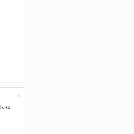
)
Жалоба
бы во