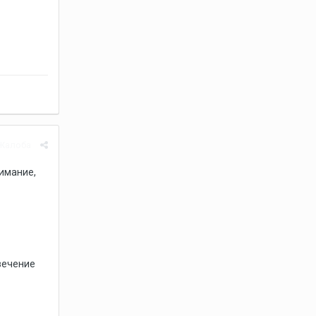
Жалоба
нимание,
вечение