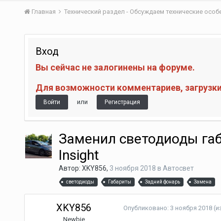
Главная
Технический раздел - Обсуждаем технические осо
Вход
Вы сейчас не залогинены на форуме.
Для возможности комментариев, загрузки 
или
Войти
Регистрация
Заменил светодиоды га
Insight
Автор:
XKY856
,
3 ноября 2018
в
Автосвет
светодиоды
Габариты
Задний фонарь
Замена
XKY856
Опубликовано:
3 ноября 2018
(и
Newbie