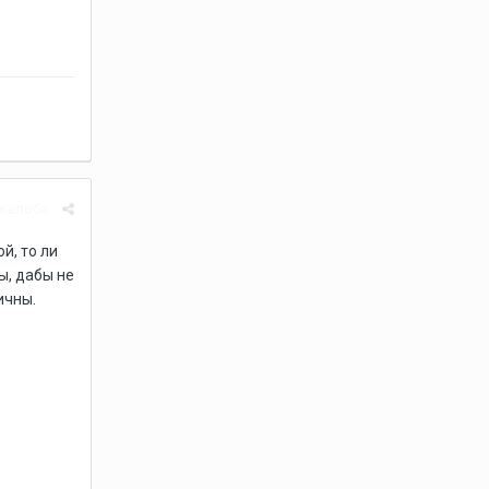
Жалоба
й, то ли
ы, дабы не
ичны.