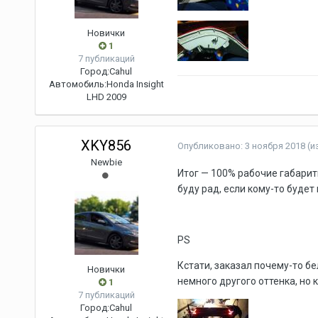
Новички
1
7 публикаций
Город:
Cahul
Автомобиль:
Honda Insight
LHD 2009
XKY856
Опубликовано:
3 ноября 2018
(и
Newbie
Итог — 100% рабочие габарит
буду рад, если кому-то будет
PS
Кстати, заказал почему-то б
Новички
немного другого оттенка, но 
1
7 публикаций
Город:
Cahul