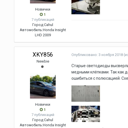
Новички
1
7 публикаций
Город:
Cahul
Автомобиль:
Honda Insight
LHD 2009
XKY856
Опубликовано:
3 ноября 2018
(и
Newbie
Старые светодиоды высверлил
медными клёпками. Так как д
ошибиться с полюсацией. Схе
Новички
1
7 публикаций
Город:
Cahul
Автомобиль:
Honda Insight