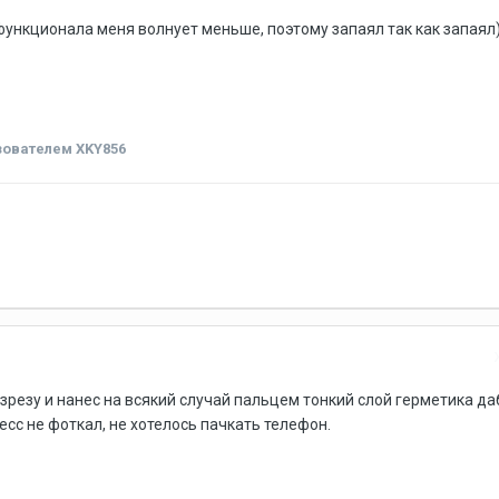
 функционала меня волнует меньше, поэтому запаял так как запаял
ователем XKY856
зрезу и нанес на всякий случай пальцем тонкий слой герметика да
есс не фоткал, не хотелось пачкать телефон.