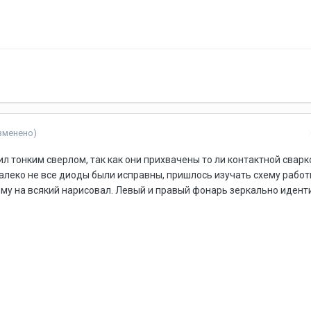
зменено)
 тонким сверлом, так как они прихвачены то ли контактной сварко
алеко не все диоды были исправны, пришлось изучать схему работ
му на всякий нарисовал. Левый и правый фонарь зеркально идент