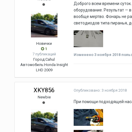
Доброго всем времени суток.
оборудование. Результат — в
вообще мертво. Фонарь не ра
светодиодов типа пиранья, д
Новички
1
7 публикаций
Изменено
3 ноября 2018
польз
Город:
Cahul
Автомобиль:
Honda Insight
LHD 2009
XKY856
Опубликовано:
3 ноября 2018
Newbie
При помощи подходящей насад