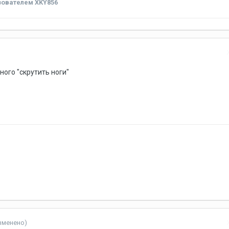
ователем XKY856
ого "скрутить ноги"
зменено)