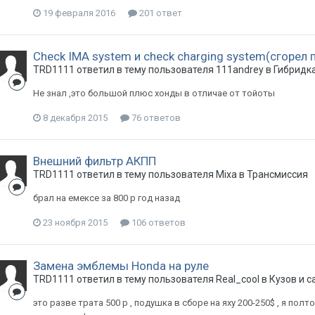
19 февраля 2016
201 ответ
Cheсk IMA system и check charging system(сгорел п
TRD1111
ответил в тему пользователя
111andrey
в
Гибридк
Не знал ,это большой плюс хонды в отличае от тойоты
8 декабря 2015
76 ответов
Внешний фильтр АКПП
TRD1111
ответил в тему пользователя
Mixa
в
Трансмиссия
брал на емексе за 800 р год назад
23 ноября 2015
106 ответов
Замена эмблемы Honda на руле
TRD1111
ответил в тему пользователя
Real_cool
в
Кузов и с
это разве трата 500 р , подушка в сборе на яху 200-250$ , я полт