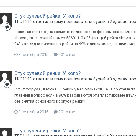
Стук рулевой рейки. У кого?
TRD1111
ответил в тему пользователя
бурый
в
Ходовая, то
тоже так считаю , на схеме не видно ее а по фоткам она на мно
showa , каталожный номер 53601-tf0-e95 фит ge6 рейка showa , к
043 как видно визуально рейки на 99% одинаковые , отличия мог
3 сентября 2015
201 ответ
Стук рулевой рейки. У кого?
TRD1111
ответил в тему пользователя
бурый
в
Ходовая, то
С фит форума , ветка GE , рейки у нас одинаковые , а по схеме 
главный вопрос если в 90% разбиваются эти пластиковые втулки
без снятия основного корпуса рейки?
3 сентября 2015
201 ответ
Стук рулевой рейки. У кого?