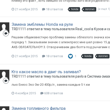
пленку это факт , хоть смешно со стороны зато все родное кто 
21 ноября 2015
18 ответов
(и ещё 1
honda
логотип
Замена эмблемы Honda на руле
TRD1111
ответил в тему пользователя
Real_cool
в
Кузов и с
Решаем общеизвестную проблему замены облезлого значка хонды 
порядку 1. Заказываем значек с алиэкпресс мне шел ровно 1
АКБ ОБЯЗАТЕЛЬНО!!! 3. Отворачиваем два болта под рычагами с
21 ноября 2015
18 ответов
1
honda
логотип
Кто какое масло в двиг-ль заливал?
TRD1111
ответил в тему пользователя
pavlo
в
Система смаз
лью Енеос Эко 0w-20 400р/л , замена каждые 5 т.км
4 ноября 2015
608 ответов
Замена топливного фильтра