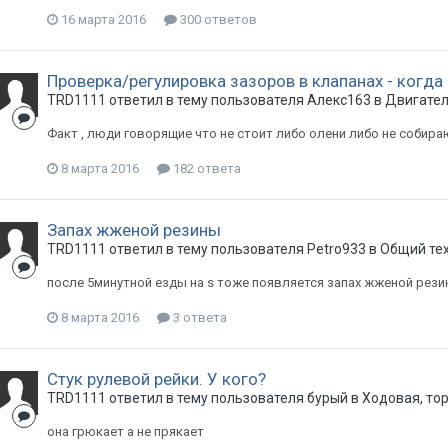
16 марта 2016
300 ответов
Проверка/регулировка зазоров в клапанах - когда
TRD1111
ответил в тему пользователя
Алекс163
в
Двигател
Факт , люди говорящие что не стоит либо олени либо не собир
8 марта 2016
182 ответа
Запах жженой резины
TRD1111
ответил в тему пользователя
Petro933
в
Общий те
после 5минутной езды на s тоже появляется запах жженой резин
8 марта 2016
3 ответа
Стук рулевой рейки. У кого?
TRD1111
ответил в тему пользователя
бурый
в
Ходовая, то
она грюкает а не прякает