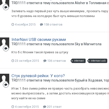
TRD1111
ответил в тему пользователя
Alisher
в
Топливная 
Заливать надо первый раз чуть выше минимума , проехать пару к
что б уровень на холодную был чуть меньше половины
4 ноября 2015
158 ответов
InterNavi USB своими руками
TRD1111
ответил в тему пользователя
Sky
в
Магнитола
Кто б с Японии такой привез за штуку
23 октября 2015
136 ответов
internavi
internavi usb
Стук рулевой рейки. У кого?
TRD1111
ответил в тему пользователя
бурый
в
Ходовая, то
Итак 1. Без съема рейки ее правую часть разобрать невозможно
можно выпрессовать , а затем достать износившуюся правую п
могу найти ее на схеме
4 сентября 2015
201 ответ