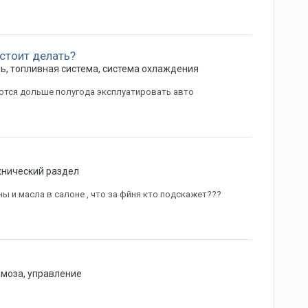
 стоит делать?
ь, топливная система, система охлаждения
аются дольше полугода эксплуатировать авто
хнический раздел
ы и масла в салоне , что за фйня кто подскажет???
рмоза, управление