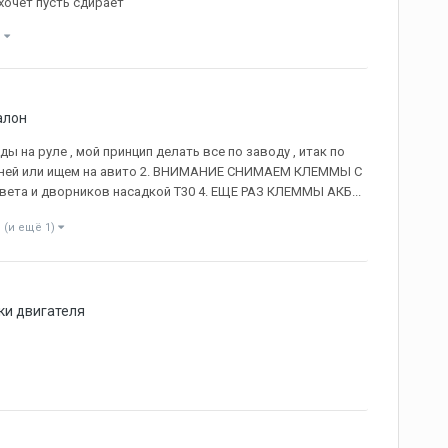
хочет пусть сдирает
)
алон
на руле , мой принцип делать все по заводу , итак по
5 дней или ищем на авито 2. ВНИМАНИЕ СНИМАЕМ КЛЕММЫ С
вета и дворников насадкой Т30 4. ЕЩЕ РАЗ КЛЕММЫ АКБ...
(и ещё 1)
ки двигателя