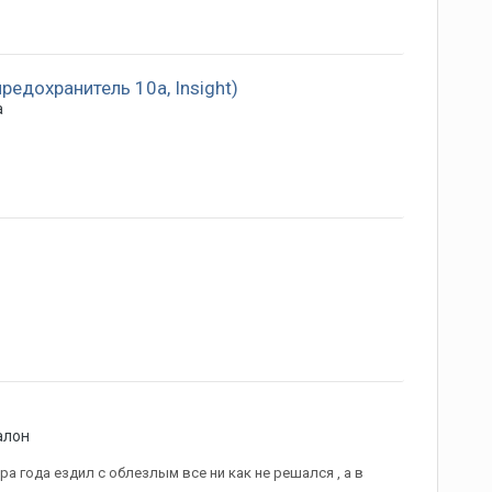
редохранитель 10а, Insight)
а
алон
ора года ездил с облезлым все ни как не решался , а в