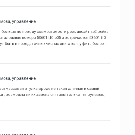
рмоза, управление
го больше по поводу совместимости реек инсайт ze2 рейка
аталожные номера 53601-tf0-e05 и встречается 53601-tf0-
ут быть в передаточных числах двигателя у фита более...
рмоза, управление
пластмассовая втулка вроде не такая длинная и самый
 , возможна ли их замена снятием только тяг рулевых ,