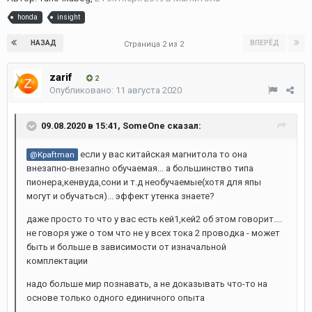
honda
insight
НАЗАД
ВПЕРЁД
Страница 2 из 2
zarif
2
Опубликовано:
11 августа 2020
09.08.2020 в 15:41,
SomeOne
сказал:
если у вас китайская магнитола то она
@Kpaftman
внезапно-внезапно обучаемая... а большинство типа
пионера,кенвуда,сони и т.д необучаемые(хотя для япы
могут и обучаться)... эффект утенка знаете?
даже просто то что у вас есть кей1,кей2 об этом говорит....
не говоря уже о том что не у всех тока 2 проводка - может
быть и больше в зависимости от изначальной
комплектации
надо больше мир познавать, а не доказывать что-то на
основе только одного единичного опыта