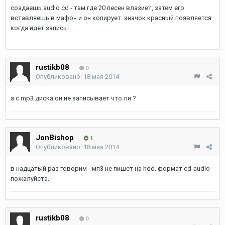
создаешь audio cd - там где 20 песен влазиет, затем его
вставляешь в мафон и он копирует. значок красный появляется
когда идет запись.
rustikb08
0
Опубликовано:
18 мая 2014
а с mp3 диска он не записывает что ли ?
JonBishop
1
Опубликовано:
18 мая 2014
в надцатый раз говорим - мп3 не пишет на hdd. формат cd-audio-
пожалуйста.
rustikb08
0