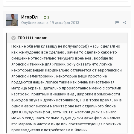
ИгорВл
2
Опубликовано:
19 декабря 2013
TRD1111 писал:
Пока не обвели клавишу не получалось!)) Часы сделал! но
как же мудрено все сделано , зачем то сделано какое то
смещение относительно текущего времени , вообще по
японской технике для Японии, хочу сказать что логика
некоторых вещей кардинально отличается от европейской
японской электроники , некоторые вещи просто не
поддаются нашей логике такие как очень качественная
матрица экрана , детально проработанное меню с сотнями
настроек , приятный внешний вид , широкие возможности
выходов звука и других источников, НО в тоже время , ни в
одном европейском магнитафоне нет отдельного блока
для ЮСБ/аукс/айфон , есть 120 ГБ жесткий диск а на него
можно скидывать только аудио диски даже фильм нельзя
это маразм в чистом виде или соответствующая политика
производителя к потребителям в Японии