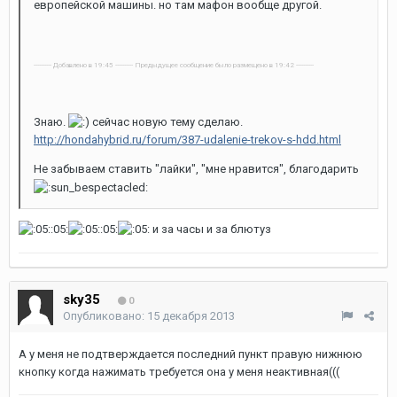
европейской машины. но там мафон вообще другой.
---------- Добавлено в 19:45 ---------- Предыдущее сообщение было размещено в 19:42 ----------
Знаю.
сейчас новую тему сделаю.
http://hondahybrid.ru/forum/387-udalenie-trekov-s-hdd.html
Не забываем ставить "лайки", "мне нравится", благодарить
:05:
:05:
и за часы и за блютуз
sky35
0
Опубликовано:
15 декабря 2013
А у меня не подтверждается последний пункт правую нижнюю
кнопку когда нажимать требуется она у меня неактивная(((