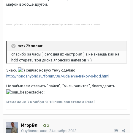
мафон вообще другой.
---------- Добавлено в 19:45 ---------- Предыдущее сообщение было размещено в 19:42 ----------
mzx79 писал:
спасибо за часы ) сегодня их настроил ) а не знаешь как на
hdd стереть три диска японских напевов ? )
Знаю.
сейчас новую тему сделаю.
http://hondahybrid.ru/forum/387-udalenie-trekov-s-hdd.html
Не забываем ставить "лайки", "мне нравится", благодарить
Изменено
7 ноября 2013
пользователем Retal
ИгорВл
2
Опубликовано:
24 ноября 2013