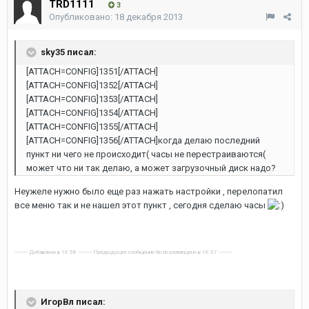
TRD1111
3
Опубликовано:
18 декабря 2013
sky35 писал:
[ATTACH=CONFIG]1351[/ATTACH]
[ATTACH=CONFIG]1352[/ATTACH]
[ATTACH=CONFIG]1353[/ATTACH]
[ATTACH=CONFIG]1354[/ATTACH]
[ATTACH=CONFIG]1355[/ATTACH]
[ATTACH=CONFIG]1356[/ATTACH]когда делаю последний
пункт ни чего не происходит( часы не перестраиваются(
может что ни так делаю, а может загрузочный диск надо?
Неужеле нужно было еще раз нажать настройки , перелопатил
все меню так и не нашел этот пункт , сегодня сделаю часы
---------- Добавлено в 16:58 ---------- Предыдущее сообщение было размещено в 16:57 ----------
ИгорВл писал: