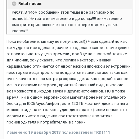
Retal писал:
Ребят! В 14ом сообщении этой темы все расписано по
полной!!! Читайте внимательно и до конца!!!! внимательно
смотрите приложенные фото они с переводом нужных
кнопок!!!
Пока не обвели клавишу не получалось!)) Часы сделал! но как
же мудрено все сделано , зачем то сделано какое то смещение
относительно текущего времени , вообще по японской технике
для Японии, хочу сказать что логика некоторых вещей
кардинально отличается от европейской японской электроники ,
некоторые вещи просто не поддаются нашей логике такие как
очень качественная матрица экрана , детально проработанное
меню с сотнями настроек , приятный внешний вид , широкие
возможности выходов звука и других источников, НО в тоже
время , ни в одном европейском магнитафоне нет отдельного
блока для ЮСБ/аукс/айфон , есть 120 ГБ жесткий диск а на него
можно скидывать только аудио диски даже фильм нельзя это
маразм в чистом виде или соответствующая политика
производителя к потребителям в Японии
Изменено
19 декабря 2013
пользователем TRD1111