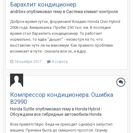
Барахлит кондиционер
andrbex
опубликовал тему в
Система климат-контроля
Доброе время суток, форумчане! Владею Honda Civic Hybrid
2006 года. Американка. Пробег 250 тыс. км. В последне
время стал барахлить кондициоинер. То работает
нормально, то едва "дышит" - несмотря на то, что
выставлен чуть ли на максимум. Как правило проблема
возникает в пути - сначала все ок, и вдру...
18 ноября 2017
4 ответа
Компрессор кондиционера. Ошибка
В2990
Honda Suttle
опубликовал тему в
Honda Hybrid -
Обсуждаем все гибридные автомобили Honda
Всех приветствую. Беда не приходит одна(крч запустил
машину. Причина была до смешного простой. Сканер