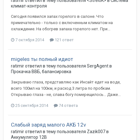
ratimir
ответил в тему пользователя
<StreloK>
в
Система
климат-контроля
Сегодня появился запах горелого в салоне. Что
примечательно - только с включенным климатом на
охлаждение. На обогрев запаха горелого нет. При...
7 октября 2014
121 ответ
migeles ты полный идиот
ratimir
ответил в тему пользователя
SergAgent
в
Прокачка ВВБ, балансировка
Закрываю глаза, представляю как Инсайт едет на воде,
всего 100мл на 100км, и расход 3 литра по пробкам.
Открываю глаза - не, слава богу померещилось... Даже...
25 сентября 2014
74 ответа
Слабый заряд малого АКБ 12v
ratimir
ответил в тему пользователя
Zazik007
в
Аккумулятор 12В