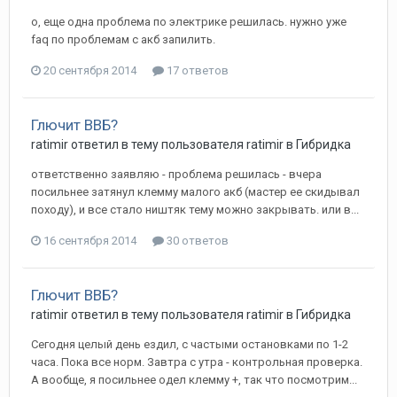
о, еще одна проблема по электрике решилась. нужно уже
faq по проблемам с акб запилить.
20 сентября 2014
17 ответов
Глючит ВВБ?
ratimir
ответил в тему пользователя
ratimir
в
Гибридка
ответственно заявляю - проблема решилась - вчера
посильнее затянул клемму малого акб (мастер ее скидывал
походу), и все стало ништяк тему можно закрывать. или в...
16 сентября 2014
30 ответов
Глючит ВВБ?
ratimir
ответил в тему пользователя
ratimir
в
Гибридка
Сегодня целый день ездил, с частыми остановками по 1-2
часа. Пока все норм. Завтра с утра - контрольная проверка.
А вообще, я посильнее одел клемму +, так что посмотрим...