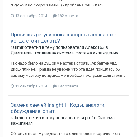
п.2(ожидаю скоро замены) - проблема решилась.
13 сентября 2014
182 ответа
Проверка/регулировка зазоров в клапанах -
когда стоит делать?
ratimir
ответил в тему пользователя
Алекс163
в
Двигатель, топливная система, система охлаждения
Так надо было на душой у мастера стоять! Арбайтен унд
дисциплинен. Правда не уверен что эта идея пришлась бы
самому мастеру по душе... Но вообще, послушай двигатель...
12 сентября 2014
182 ответа
Замена свечей Insight II. Коды, аналоги,
обсуждение, опыт.
ratimir
ответил в тему пользователя
prof
в
Система
зажигания
Обновил пост. Ну смущает что один японец вкорячил их в