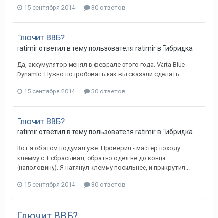
15 сентября 2014
30 ответов
Глючит ВВБ?
ratimir
ответил в тему пользователя
ratimir
в
Гибридка
Да, аккумулятор менял в феврале этого года. Varta Blue
Dynamic. Нужно попробовать как вы сказали сделать.
15 сентября 2014
30 ответов
Глючит ВВБ?
ratimir
ответил в тему пользователя
ratimir
в
Гибридка
Вот я об этом подумал уже. Проверил - мастер походу
клемму с + сбрасывал, обратно одел не до конца
(наполовину). Я натянул клемму посильнее, и прикрутил...
15 сентября 2014
30 ответов
Глючит ВВБ?