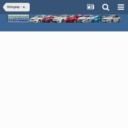
Stingray - качественные резиновые коврики в салон Volkswagen Golf 5.