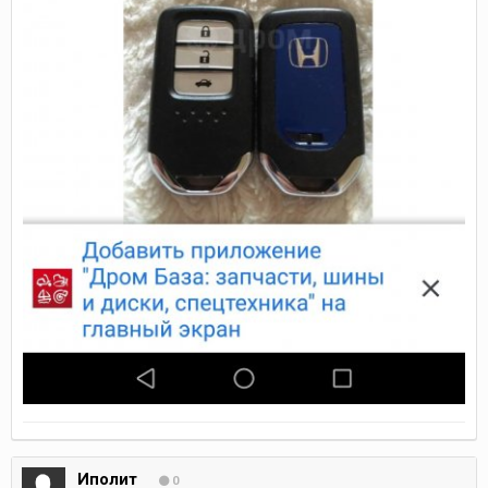
Иполит
0