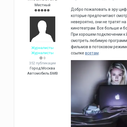
Местный
Добро пожаловать в эру цифр
которые предпочитают смотр
невероятно, они не тратят на
кинотеатрам. Все больше и б
При хорошем подключении к И
смотреть любимую программу,
фильмов в потоковом режиме
Журналисты
Журналисты
ссылке
всетам
.
0
352 публикации
Город:
Москва
Автомобиль:
БМВ