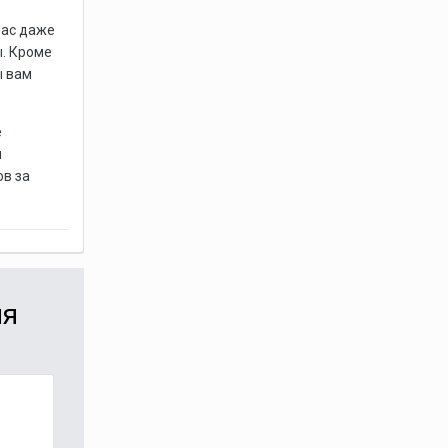
вас даже
. Кроме
ы вам
е
м
ов за
ия