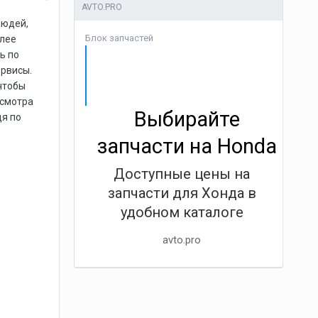
AVTO.PRO
людей,
Блок запчастей
олее
ь по
ервисы.
чтобы
осмотра
Выбирайте
я по
запчасти на Honda
Доступные цены на
запчасти для Хонда в
удобном каталоге
avto.pro