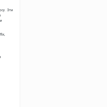
су . Эти
о
 и
ix,
в