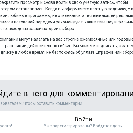
екратить просмотр и снова войти в свою учетную запись, чтобы
 котором остановились. Когда вы оформляете платную подписку, у 
свои любимые программы, не отвлекаясь от всплывающей рекламы
ервисов потоковой передачи рекомендуют, какие телешоу и фильм
его, исходя из вашей истории выбора.
компании могут налагать на вас строгие ежемесячные или годовы
н-трансляции действительно гибкие. Вы можете подписать, а зате
дписку в любое время, не беспокоясь об уплате штрафов или сбор
ойдите в него для комментирован
зователем, чтобы оставить комментарий
Войти
росто!
Уже зарегистрированы? Войдите здесь.