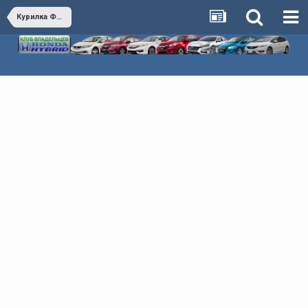
Курилка Флудилка