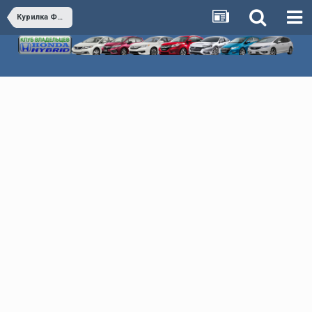
Курилка Флудилка