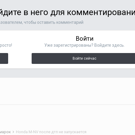
ойдите в него для комментирован
зователем, чтобы оставить комментарий
Войти
росто!
Уже зарегистрированы? Войдите здесь.
Войти сейчас
 марок
Honda M-NV после дтп не запускается