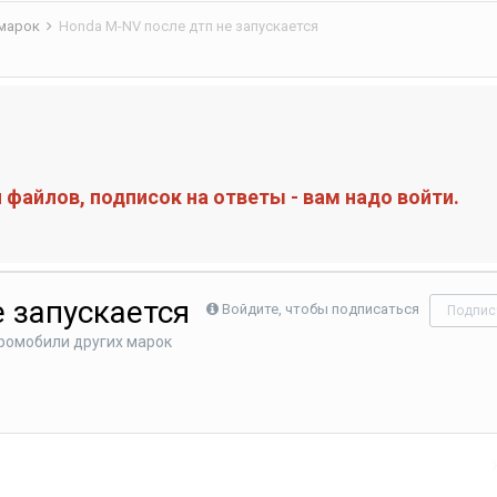
 марок
Honda M-NV после дтп не запускается
файлов, подписок на ответы - вам надо войти.
 запускается
Войдите, чтобы подписаться
Подпис
ромобили других марок