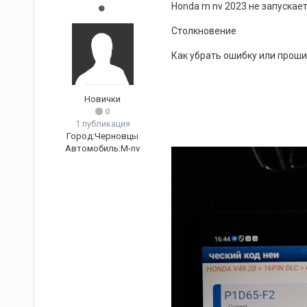
Honda m nv 2023 не запускае
Столкновение
Как убрать ошибку или проши
Новички
0
1 публикация
Город:
Черновцы
Автомобиль:
M-nv