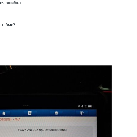
тся ошибка
ть бмс?