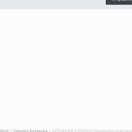
ybrid
Курилка Флудилка
ФЛУДИЛКА-КУРИЛКА! Общение на практиче