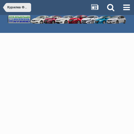
Курилка Флудилка