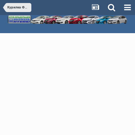
Курилка Флудилка