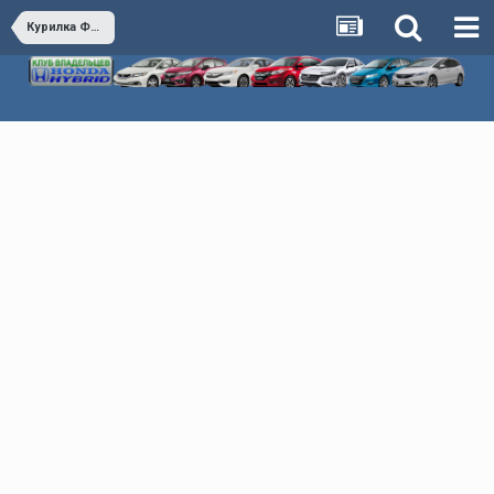
Курилка Флудилка