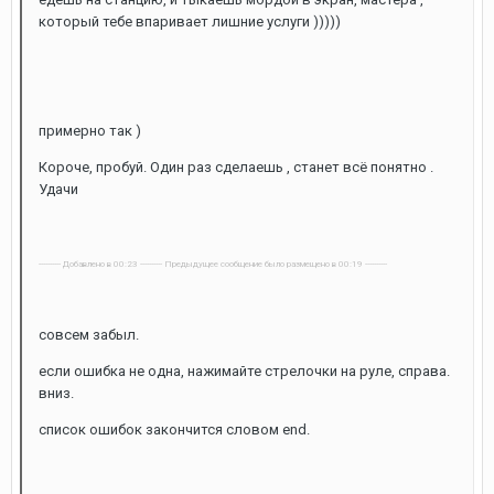
который тебе впаривает лишние услуги )))))
примерно так )
Короче, пробуй. Один раз сделаешь , станет всё понятно .
Удачи
---------- Добавлено в 00:23 ---------- Предыдущее сообщение было размещено в 00:19 ----------
совсем забыл.
если ошибка не одна, нажимайте стрелочки на руле, справа.
вниз.
список ошибок закончится словом end.