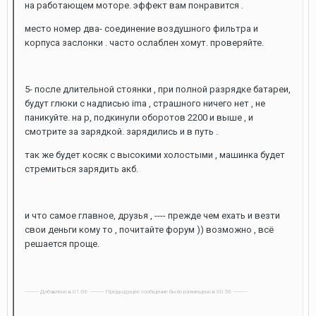
на работающем моторе. эффект вам понравится .
место номер два- соединение воздушного фильтра и
корпуса заслонки . часто ослаблен хомут. проверяйте.
5- после длительной стоянки , при полной разрядке батареи,
будут глюки с надписью ima , страшного ничего нет , не
паникуйте. на р, подкинули оборотов 2200 и выше , и
смотрите за зарядкой. зарядились и в путь .
так же будет косяк с высокими холостыми , машинка будет
стремиться зарядить акб.
и что самое главное, друзья , ---- прежде чем ехать и везти
свои деньги кому то , почитайте форум )) возможно , всё
решается проще.
---------- Добавлено в 01:06 ---------- Предыдущее сообщение было размещено в 00:56 ----------