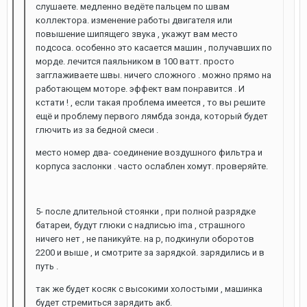
слушаете. медленно ведёте пальцем по швам
коллектора. изменение работы двигателя или
повышение шипящего звука , укажут вам место
подсоса. особенно это касается машин , получавших по
морде. лечится паяльником в 100 ватт. просто
загглаживаете швы. ничего сложного . можно прямо на
работающем моторе. эффект вам понравится . И
кстати ! , если такая проблема имеется , то вы решите
ещё и проблему первого лямбда зонда, который будет
глючить из за бедной смеси .
место номер два- соединение воздушного фильтра и
корпуса заслонки . часто ослаблен хомут. проверяйте.
5- после длительной стоянки , при полной разрядке
батареи, будут глюки с надписью ima , страшного
ничего нет , не паникуйте. на р, подкинули оборотов
2200 и выше , и смотрите за зарядкой. зарядились и в
путь .
так же будет косяк с высокими холостыми , машинка
будет стремиться зарядить акб.