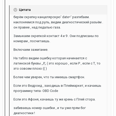
Цитата
берём скрепку канцелярскую' date=' разгибаем.
наклоняемся под руль, видим диагностический разьём .
он правее , над педалью газа.
Замыкаем скрепкой контакт 4 и 9 . Они подписаны по
номерам , посчитаешь.
Включаем зажигание.
На табло видим ошибку которая начинается с
латинской буквы ,,P,, ( это хорошо , если Р , если с Т, то
это совсем плохо (( )
Более чем уверен, что ты имеешь смартфон.
Если это Ведроид , заходишь в Плеймаркет, и качаешь
программку типа- OBD Code
Если это Афоня, качаешь ту же хрень с Плей стора.
забиваешь номер ошибки , и ты уже прям бог
диагностики !