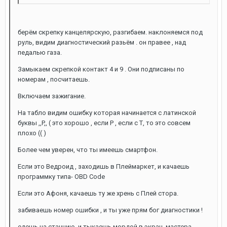
берём скрепку канцелярскую, разгибаем. наклоняемся под
руль, видим диагностический разьём . он правее , над
педалью газа.
Замыкаем скрепкой контакт 4 и 9 . Они подписаны по
номерам , посчитаешь.
Включаем зажигание.
На табло видим ошибку которая начинается с латинской
буквы ,,P,, ( это хорошо , если Р , если с Т, то это совсем
плохо (( )
Более чем уверен, что ты имеешь смартфон.
Если это Ведроид , заходишь в Плеймаркет, и качаешь
программку типа- OBD Code
Если это Афоня, качаешь ту же хрень с Плей стора.
забиваешь номер ошибки , и ты уже прям бог диагностики !
едешь на станцию, и тыкаешь мордой в экран, мастера ,