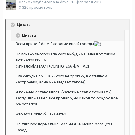
Запись опубликована
drive
·
16 февраля 2015
3 320 просмотров
Цитата
Цитата
Всем привет' date=' дорогие инсайтоведы
Подскажите огорчала кого нибудь машина вот таким
вот неприятным
сигналом[ATTACH=CONFIG']2667[/ATTACH]
Еду сегодня по ТТК никого не трогаю, в отличном
настроении, аона мне выдает такое))
Я конечно остановился, (капот не стал открывать)
заглушил - завел все пропало, но какой то осадок все
же остался.
Что это могло бы значить?
По тяге все нормально, малый АКБ менял месяцев 8
назад.