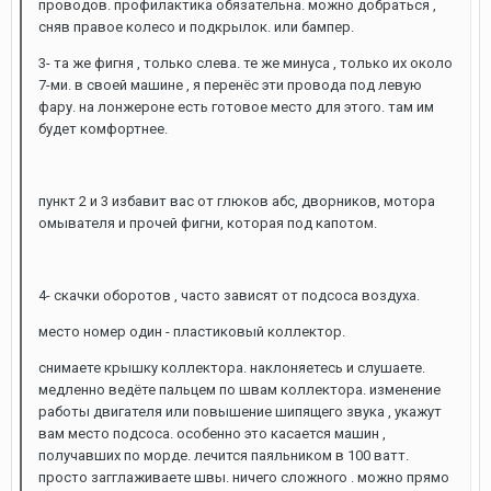
проводов. профилактика обязательна. можно добраться ,
сняв правое колесо и подкрылок. или бампер.
3- та же фигня , только слева. те же минуса , только их около
7-ми. в своей машине , я перенёс эти провода под левую
фару. на лонжероне есть готовое место для этого. там им
будет комфортнее.
пункт 2 и 3 избавит вас от глюков абс, дворников, мотора
омывателя и прочей фигни, которая под капотом.
4- скачки оборотов , часто зависят от подсоса воздуха.
место номер один - пластиковый коллектор.
снимаете крышку коллектора. наклоняетесь и слушаете.
медленно ведёте пальцем по швам коллектора. изменение
работы двигателя или повышение шипящего звука , укажут
вам место подсоса. особенно это касается машин ,
получавших по морде. лечится паяльником в 100 ватт.
просто загглаживаете швы. ничего сложного . можно прямо