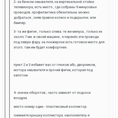
2- за бачком омывателя, на вертикальной стойке
телевизора, есть место , где собраны 9 минусовых
проводов. профилактика обязательна. можно
добраться , сняв правое колесо и подкрылок. или
бампер.
3- та же фигня , только слева. те же минуса , только их
около 7-ми. в своей машине , я перенёс эти провода
под левую фару. на лонжероне есть готовое место для
этого. там им будет комфортнее.
пункт 2 и 3 избавит вас от глюков абс, дворников,
мотора омывателя и прочей фигни, которая под
капотом.
4- скачки оборотов , часто зависят от подсоса
воздуха.
место номер один - пластиковый коллектор.
снимаете крышку коллектора. наклоняетесь и