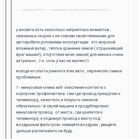
---------- Добавлено в 00:56 ---------- Предыдущее сообщение было размещено в 00:23 ----------
у инсайта есть несколько неприятных моментов ,
связанных скорее с не совсем свойственными для
автомобиля условиями эксплуатации . это морской
влажный ветер , теплое хранение зимой ( страшнейший
враг машин!), отсутствие моек зимой( для минска очень
актуально , т.к. соль у нас не жалеют)
исходя из опыта ремонта этих авто , перечислю самые
проблемные.
1 - минусовая клема акб- окисление контакта с
корпусом. профилактика- там где провод прикручен к
телевизору, зачистить и покрыть смазкой.
обязательно ! в своей машине я продублировал
минусовой провод . от места , где крепится к
телевизору, я подкинул провод к месту под
воздушным фильтром. снимайте воздухан , увидите.
дальше расписывать не буду.