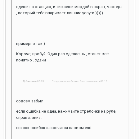
едешь на станцию, и тыкаешь мордой в экран, мастера
, который тебе впаривает лишние услуги )))))
примерно так )
Короче, пробуй. Один раз сделаешь , станет всё
понятно . Удачи
---------- Добавлено в 00:23 ---------- Предыдущее сообщение было размещено в 00:19 ----------
совсем забыл.
если ошибка не одна, нажимайте стрелочки на руле,
справа. вниз.
список ошибок закончится словом end.