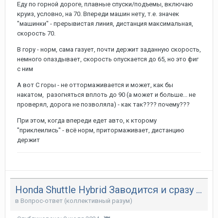
Еду по горной дороге, плавные спуски/подъемы, включаю
круиз, условно, на 70. Впереди машин нету, т.е. значек
"машинки" - прерывистая линия, дистанция максимальная,
скорость 70.
В гору - норм, сама газует, почти держит заданную скорость,
немного опаздывает, скорость опускается до 65, но это фиг
с ним
А вот С горы - не оттормаживается и может, как бы
накатом, разогняться вплоть до 90 (а может и больше... не
проверял, дорога не позволяла) - как так???? почему???
При этом, когда впереди едет авто, к кторому
"приклеились" - всё норм, притормаживает, дистанцию
держит
Honda Shuttle Hybrid Заводится и сразу глохнет
в
Вопрос-ответ (коллективный разум)