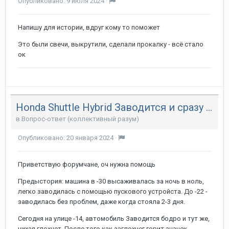
Опубликовано:
9 июля 2024
·
Напишу для истории, вдруг кому то поможет
Это были свечи, выкрутили, сделали прокалку - всё стало
ок
Honda Shuttle Hybrid Заводится и сразу глохнет
в
Вопрос-ответ (коллективный разум)
Опубликовано:
20 января 2024
·
Приветствую форумчане, оч нужна помощь
Предыстория: машина в -30 высаживалась за ночь в ноль,
легко заводилась с помощью пускового устройста. До -22 -
заводилась без проблем, даже когда стояла 2-3 дня.
Сегодня на улице -14, автомобиль Заводится бодро и тут же,
чихая глохнет. После того как заглохнег горит значек