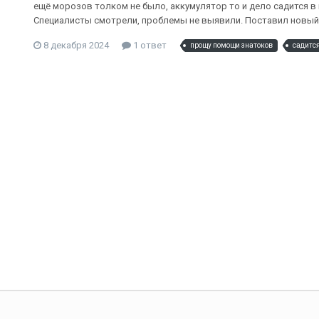
ещё морозов толком не было, аккумулятор то и дело садится в 
Специалисты смотрели, проблемы не выявили. Поставил новый а
8 декабря 2024
1 ответ
прощу помощи знатоков
садитс