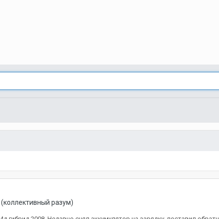
 (коллективный разум)
4д гибрид 2008. Недавно снял аккумулятор на зарядку, поставил обратн