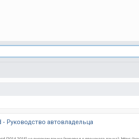
id - Руководство автовладельца
id (2014-2015) на русском языке (перевод с японского языка): https://y