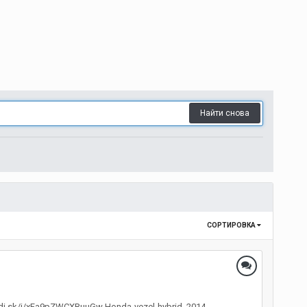
Найти снова
СОРТИРОВКА
adi.sk/i/xFa9pZWCXRuuGw Honda-vezel-hybrid_2014-