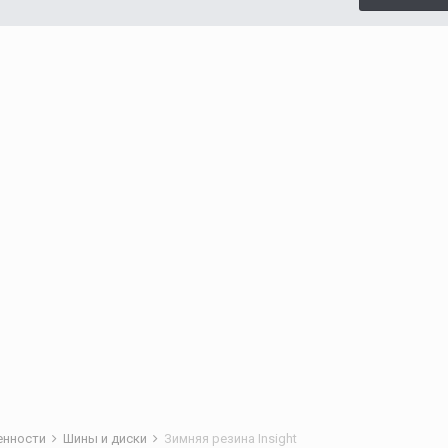
бенности
Шины и диски
Зимняя резина Insight